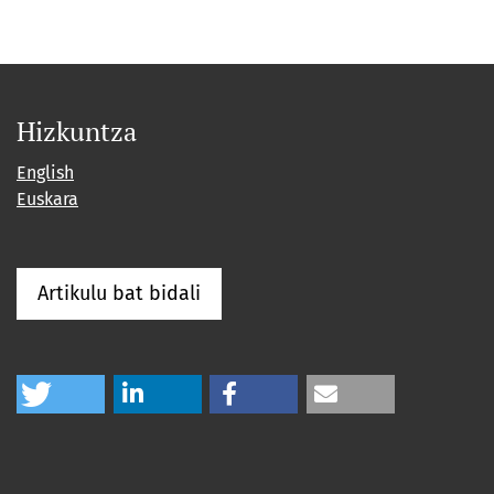
Hizkuntza
English
Euskara
Artikulu bat bidali