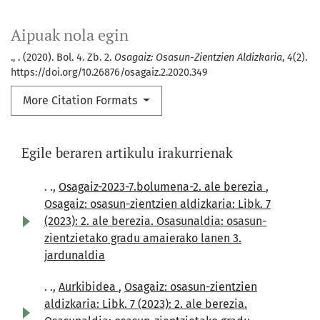
Aipuak nola egin
., . (2020). Bol. 4. Zb. 2.
Osagaiz: Osasun-Zientzien Aldizkaria
,
4
(2).
https://doi.org/10.26876/osagaiz.2.2020.349
More Citation Formats
Egile beraren artikulu irakurrienak
. .,
Osagaiz-2023-7.bolumena-2. ale berezia
,
Osagaiz: osasun-zientzien aldizkaria: Libk. 7
(2023): 2. ale berezia. Osasunaldia: osasun-
zientzietako gradu amaierako lanen 3.
jardunaldia
. .,
Aurkibidea
,
Osagaiz: osasun-zientzien
aldizkaria: Libk. 7 (2023): 2. ale berezia.