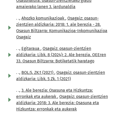
Osasunaldia: osasun-zientzietako gradu
amaierako lanen 3. jardunaldia
. .,
Ahozko komunikazioak
,
Osagaiz: osasun-
zientzien aldizkaria: 2018: 1. ale berezia - 28.
Osasun Biltzarra: Komunikazioa-Inkomunikazioa
Osagaiz
. .,
Egitaraua
,
Osagaiz: osasun-zientzien
aldizkaria: Libk. 8 (2024): 2. Ale berezia. OEEren
33. Osasun Biltzarra: Botiketatik haratago
. .,
BOL:5, ZK:1 (2021)
,
Osagaiz: osasun-zientzien
aldizkaria: Libk. 5 Zk. 1 (2021)
. .,
3. Ale berezia: Osasuna eta Hizkuntza:
erronkak eta aukerak
,
Osagaiz: osasun-zientzien
aldizkaria: 2018: 3. Ale berezia: Osasuna eta
Hizkuntza: erronkak eta aukerak