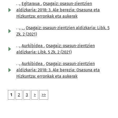
. .,
Egitaraua
,
Osagaiz: osasun-zientzien
aldizkaria: 2018: 3. Ale berezia: Osasuna eta
Hizkuntza: erronkak eta aukerak
. .,
.
,
Osagaiz: osasun-zientzien aldizkaria: Libk. 5
Zk. 2 (2021)
. .,
Aurkibidea
,
Osagaiz: osasun-zientzien
aldizkaria: Libk. 5 Zk. 2 (2021)
. .,
Aurkibidea
,
Osagaiz: osasun-zientzien
aldizkaria: 2018: 3. Ale berezia: Osasuna eta
Hizkuntza: erronkak eta aukerak
1
2
3
>
>>