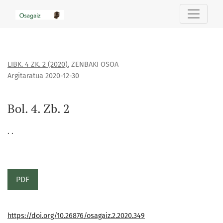
Bol. 4. Zb. 2
LIBK. 4 ZK. 2 (2020)
,
ZENBAKI OSOA
Argitaratua 2020-12-30
Bol. 4. Zb. 2
. .
PDF
https://doi.org/10.26876/osagaiz.2.2020.349