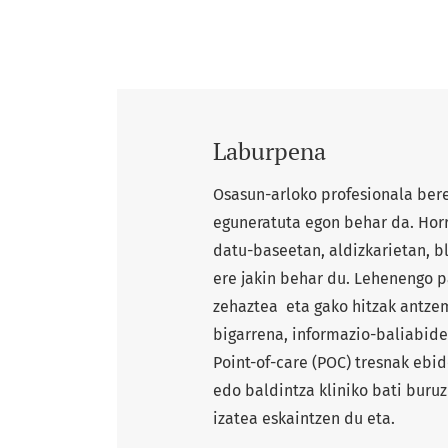
Laburpena
Osasun-arloko profesionala bere 
eguneratuta egon behar da. Horr
datu-baseetan, aldizkarietan, bl
ere jakin behar du. Lehenengo p
zehaztea eta gako hitzak antzem
bigarrena, informazio-baliabide
Point-of-care (POC) tresnak ebi
edo baldintza kliniko bati buru
izatea eskaintzen du eta.