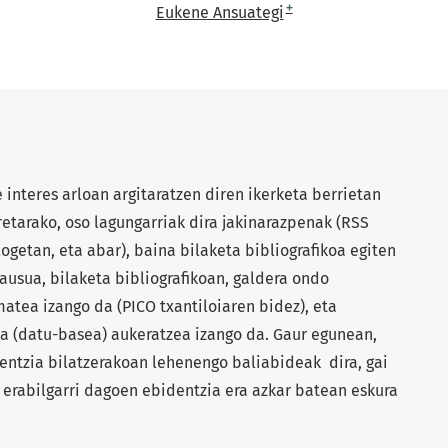
+
Eukene Ansuategi
interes arloan argitaratzen diren ikerketa berrietan
etarako, oso lagungarriak dira jakinarazpenak (RSS
ogetan, eta abar), baina bilaketa bibliografikoa egiten
ausua, bilaketa bibliografikoan, galdera ondo
atea izango da (PICO txantiloiaren bidez), eta
a (datu-basea) aukeratzea izango da. Gaur egunean,
dentzia bilatzerakoan lehenengo baliabideak dira, gai
z erabilgarri dagoen ebidentzia era azkar batean eskura