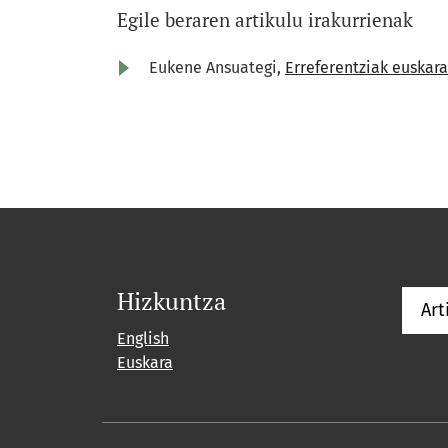
Egile beraren artikulu irakurrienak
Eukene Ansuategi,
Erreferentziak euskara
Hizkuntza
Art
English
Euskara