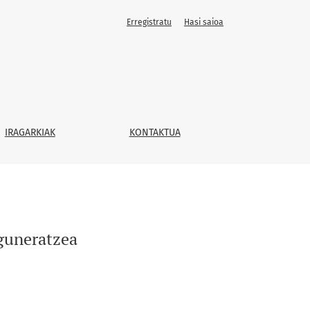
Erregistratu
Hasi saioa
IRAGARKIAK
KONTAKTUA
eguneratzea