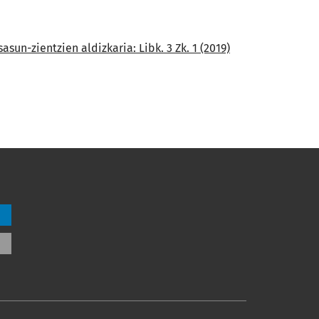
asun-zientzien aldizkaria: Libk. 3 Zk. 1 (2019)