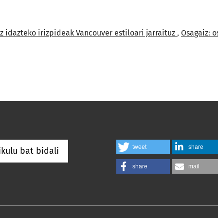
z idazteko irizpideak Vancouver estiloari jarraituz
,
Osagaiz: os
tweet
share
ikulu bat bidali
share
mail