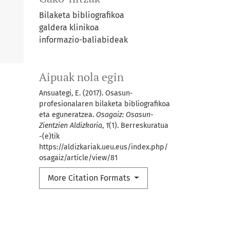
Bilaketa bibliografikoa
galdera klinikoa
informazio-baliabideak
Aipuak nola egin
Ansuategi, E. (2017). Osasun-
profesionalaren bilaketa bibliografikoa
eta eguneratzea.
Osagaiz: Osasun-
Zientzien Aldizkaria
,
1
(1). Berreskuratua
-(e)tik
https://aldizkariak.ueu.eus/index.php/
osagaiz/article/view/81
More Citation Formats