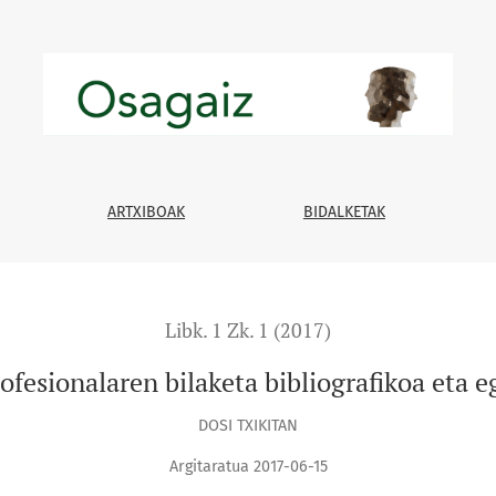
oa eta eguneratzea
ARTXIBOAK
BIDALKETAK
Libk. 1 Zk. 1 (2017)
fesionalaren bilaketa bibliografikoa eta 
DOSI TXIKITAN
Argitaratua 2017-06-15