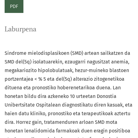
PDF
Laburpena
Sindrome mielodisplasikoen (SMD) artean sailkatzen da
SMD del(5q) isolatuarekin, ezaugarri nagusitzat anemia,
megakariozito hipolobulatuak, hezur-muineko blastoen
portzentajea < % 5 eta del(5q) alterazio zitogenetikoa
dituena eta pronostiko hoberenetarikoa duena. Lan
honetan bildu dira azkeneko 10 urteetan Donostia
Unibertsitate Ospitalean diagnostikatu diren kasuak, eta
haien datu kliniko, pronostiko eta terapeutikoak aztertu
dira. Horrez gain, tratamenduren arloan SMD mota
honetan lenalidomida farmakoak duen eragin positiboa