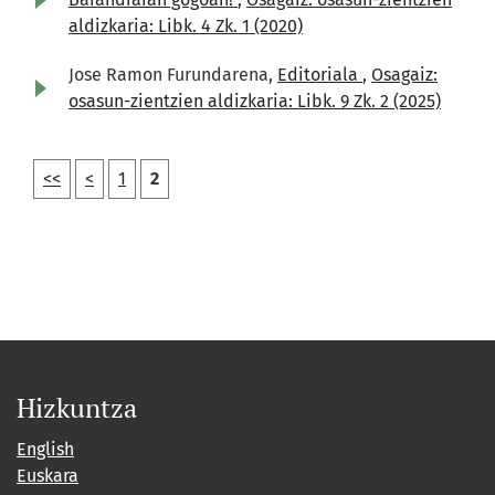
aldizkaria: Libk. 4 Zk. 1 (2020)
Jose Ramon Furundarena,
Editoriala
,
Osagaiz:
osasun-zientzien aldizkaria: Libk. 9 Zk. 2 (2025)
<<
<
1
2
Hizkuntza
English
Euskara