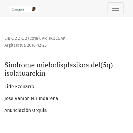
Sindrome mielodisplasikoa del(5q) isolatuarekin
LIBK. 2 ZK. 2 (2018)
,
ARTIKULUAK
Argitaratua 2018-12-23
Sindrome mielodisplasikoa del(5q)
isolatuarekin
Lide Ezenarro
Jose Ramon Furundarena
Anunciación Urquia