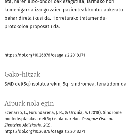
eta, haren albo-ondorioak ezagututa, farmako hori
komenigarria izango zaien pazienteak kontuz aukeratu
behar direla ikusi da. Horretarako tratamendu-
protokoloa proposatu da.
https://doi.org/10.26876/osagaiz.2.2018.171
Gako-hitzak
SMD del(5q) isolatuarekin
5q- sindromea
lenalidomida
Aipuak nola egin
Ezenarro, L., Furundarena, J. R., & Urquia, A. (2018). Sindrome
mielodisplasikoa del(5q) isolatuarekin.
Osagaiz: Osasun-
Zientzien Aldizkaria
,
2
(2).
https://doi.org/10.26876/osagaiz.2.2018.171