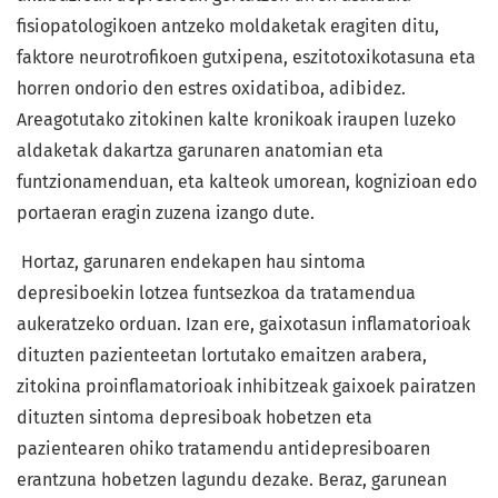
fisiopatologikoen antzeko moldaketak eragiten ditu,
faktore neurotrofikoen gutxipena, eszitotoxikotasuna eta
horren ondorio den estres oxidatiboa, adibidez.
Areagotutako zitokinen kalte kronikoak iraupen luzeko
aldaketak dakartza garunaren anatomian eta
funtzionamenduan, eta kalteok umorean, kognizioan edo
portaeran eragin zuzena izango dute.
Hortaz, garunaren endekapen hau sintoma
depresiboekin lotzea funtsezkoa da tratamendua
aukeratzeko orduan. Izan ere, gaixotasun inflamatorioak
dituzten pazienteetan lortutako emaitzen arabera,
zitokina proinflamatorioak inhibitzeak gaixoek pairatzen
dituzten sintoma depresiboak hobetzen eta
pazientearen ohiko tratamendu antidepresiboaren
erantzuna hobetzen lagundu dezake. Beraz, garunean