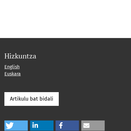
Hizkuntza
English
Euskara
Artikulu bat bidali