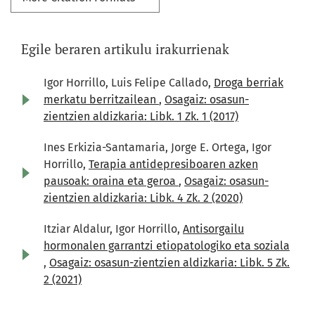
Egile beraren artikulu irakurrienak
Igor Horrillo, Luis Felipe Callado,
Droga berriak
merkatu berritzailean
,
Osagaiz: osasun-
zientzien aldizkaria: Libk. 1 Zk. 1 (2017)
Ines Erkizia-Santamaria, Jorge E. Ortega, Igor
Horrillo,
Terapia antidepresiboaren azken
pausoak: oraina eta geroa
,
Osagaiz: osasun-
zientzien aldizkaria: Libk. 4 Zk. 2 (2020)
Itziar Aldalur, Igor Horrillo,
Antisorgailu
hormonalen garrantzi etiopatologiko eta soziala
,
Osagaiz: osasun-zientzien aldizkaria: Libk. 5 Zk.
2 (2021)