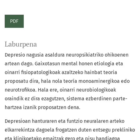
PDF
Laburpena
Depresio nagusia asaldura neuropsikiatriko ohikoenen
artean dago. Gaixotasun mental honen etiologia eta
oinarri fisiopatologikoak azaltzeko hainbat teoria
proposatu dira, hala nola teoría monoaminergikoa edo
neurotrofikoa. Hala ere, oinarri neurobiologikoak
oraindik ez dira ezagutzen, sistema ezberdinen parte-
hartzea izanik proposatzen dena.
Depresioan hanturaren eta funtzio neuralaren arteko
elkarrekintza dagoela frogatzen duten entsegu prekliniko
eta klinikoetako emaitzak gero eta pisu handiagoa