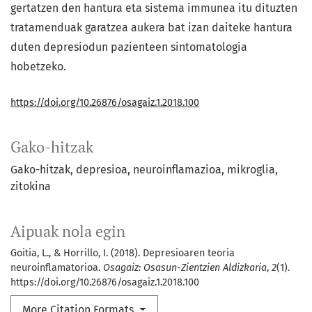
gertatzen den hantura eta sistema immunea itu dituzten
tratamenduak garatzea aukera bat izan daiteke hantura
duten depresiodun pazienteen sintomatologia
hobetzeko.
https://doi.org/10.26876/osagaiz.1.2018.100
Gako-hitzak
Gako-hitzak
depresioa
neuroinflamazioa
mikroglia
zitokina
Aipuak nola egin
Goitia, L., & Horrillo, I. (2018). Depresioaren teoria
neuroinflamatorioa.
Osagaiz: Osasun-Zientzien Aldizkaria
,
2
(1).
https://doi.org/10.26876/osagaiz.1.2018.100
More Citation Formats