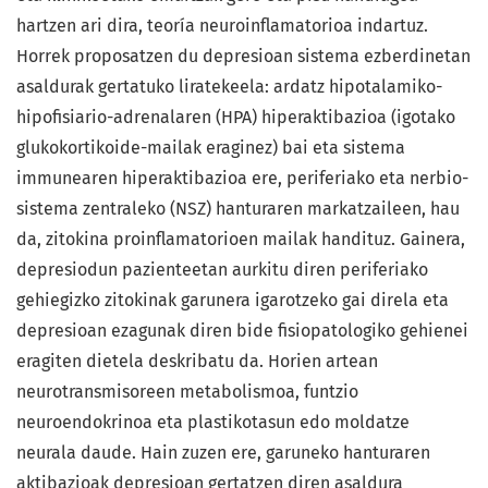
hartzen ari dira, teoría neuroinflamatorioa indartuz.
Horrek proposatzen du depresioan sistema ezberdinetan
asaldurak gertatuko liratekeela: ardatz hipotalamiko-
hipofisiario-adrenalaren (HPA) hiperaktibazioa (igotako
glukokortikoide-mailak eraginez) bai eta sistema
immunearen hiperaktibazioa ere, periferiako eta nerbio-
sistema zentraleko (NSZ) hanturaren markatzaileen, hau
da, zitokina proinflamatorioen mailak handituz. Gainera,
depresiodun pazienteetan aurkitu diren periferiako
gehiegizko zitokinak garunera igarotzeko gai direla eta
depresioan ezagunak diren bide fisiopatologiko gehienei
eragiten dietela deskribatu da. Horien artean
neurotransmisoreen metabolismoa, funtzio
neuroendokrinoa eta plastikotasun edo moldatze
neurala daude. Hain zuzen ere, garuneko hanturaren
aktibazioak depresioan gertatzen diren asaldura