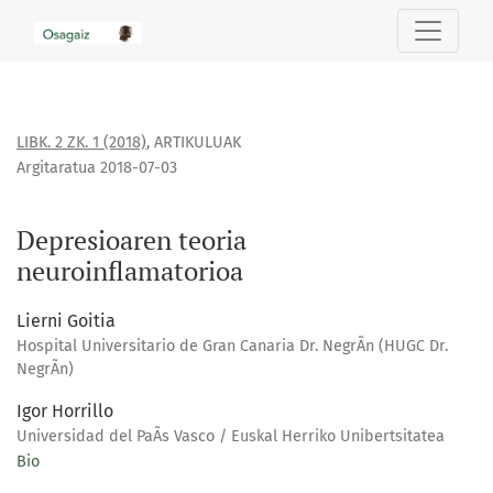
Depresioaren teoria neuroinflamatorioa
LIBK. 2 ZK. 1 (2018)
,
ARTIKULUAK
Argitaratua 2018-07-03
Depresioaren teoria
neuroinflamatorioa
Lierni Goitia
Hospital Universitario de Gran Canaria Dr. NegrÃ­n (HUGC Dr.
NegrÃ­n)
Igor Horrillo
Universidad del PaÃ­s Vasco / Euskal Herriko Unibertsitatea
Bio