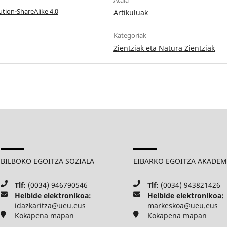
Atala
tion-ShareAlike 4.0
Artikuluak
Kategoriak
Zientziak eta Natura Zientziak
BILBOKO EGOITZA SOZIALA
EIBARKO EGOITZA AKADE
Tlf:
(0034) 946790546
Tlf:
(0034) 943821426
Helbide elektronikoa:
Helbide elektronikoa:
idazkaritza@ueu.eus
markeskoa@ueu.eus
Kokapena mapan
Kokapena mapan