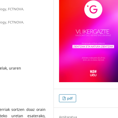
logy, FCTNOVA.
logy, FCTNOVA.
gelak, uraren
pdf
erriak sortzen doaz orain
teko uretan esaterako,
Argitaratua