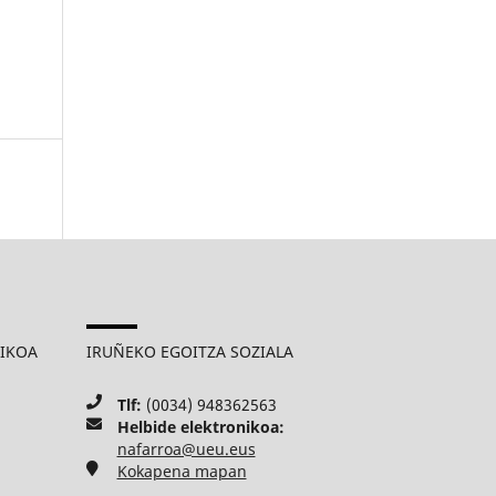
MIKOA
IRUÑEKO EGOITZA SOZIALA
Tlf:
(0034) 948362563
Helbide elektronikoa:
nafarroa@ueu.eus
Kokapena mapan