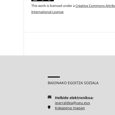
This work is licensed under a
Creative Commons Attribu
International License
.
BAIONAKO EGOITZA SOZIALA
Helbide elektronikoa:
iparraldea@ueu.eus
Kokapena mapan