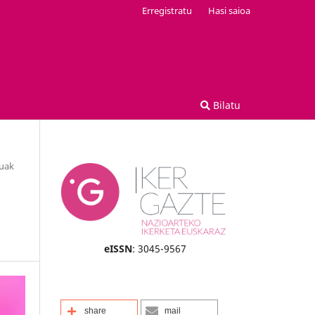
Erregistratu
Hasi saioa
Bilatu
luak
eISSN
: 3045-9567
share
mail