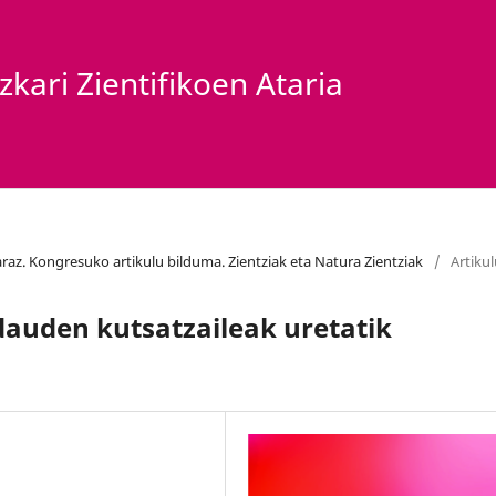
kari Zientifikoen Ataria
karaz. Kongresuko artikulu bilduma. Zientziak eta Natura Zientziak
/
Artiku
dauden kutsatzaileak uretatik