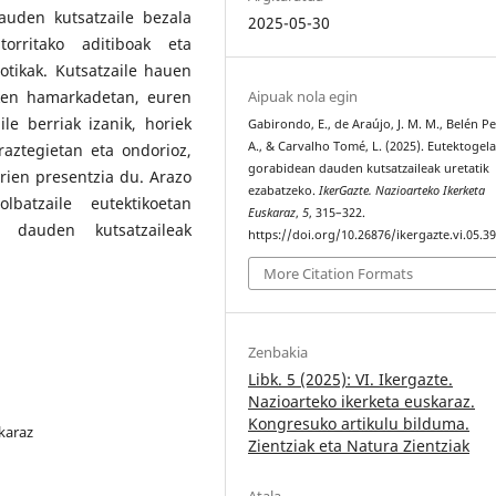
auden kutsatzaile bezala
2025-05-30
torritako aditiboak eta
tikak. Kutsatzaile hauen
Aipuak nola egin
zken hamarkadetan, euren
e berriak izanik, horiek
Gabirondo, E., de Araújo, J. M. M., Belén Pe
A., & Carvalho Tomé, L. (2025). Eutektogela
aztegietan eta ondorioz,
gorabidean dauden kutsatzaileak uretatik
orien presentzia du. Arazo
ezabatzeko.
IkerGazte. Nazioarteko Ikerketa
batzaile eutektikoetan
Euskaraz
,
5
, 315–322.
n dauden kutsatzaileak
https://doi.org/10.26876/ikergazte.vi.05.3
More Citation Formats
Zenbakia
Libk. 5 (2025): VI. Ikergazte.
Nazioarteko ikerketa euskaraz.
Kongresuko artikulu bilduma.
karaz
Zientziak eta Natura Zientziak