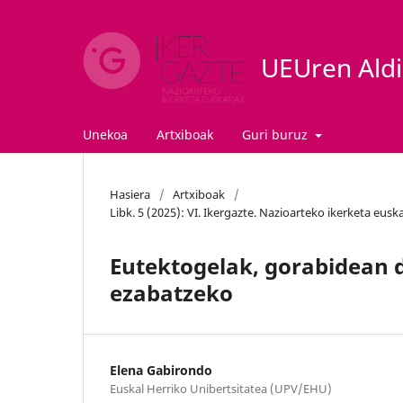
UEUren Aldiz
Unekoa
Artxiboak
Guri buruz
Hasiera
/
Artxiboak
/
Libk. 5 (2025): VI. Ikergazte. Nazioarteko ikerketa eus
Eutektogelak, gorabidean 
ezabatzeko
Elena Gabirondo
Euskal Herriko Unibertsitatea (UPV/EHU)