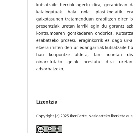
kutsatzaile berriak agertu dira, gorabidean d
katalogatuak, hala nola, plastikoetatik era
gaixotasunen tratamenduan erabiltzen diren bo
presentziak uretan larriki egin du gorantz a
kontsumoaren gorakadaren ondorioz. Kutsatzail
ezabatzeko prozesu eraginkorrik ez dago ur-ar
etxera iristen den ur edangarriak kutsatzaile h
hau konpontze aldera, lan honetan disol
oinarritutako gelak prestatu dira ureta
adsorbatzeko.
Lizentzia
Copyright (c) 2025 IkerGazte. Nazioarteko ikerketa eus