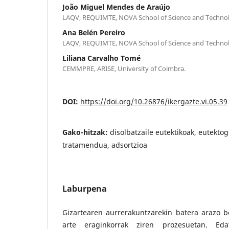
João Miguel Mendes de Araújo
LAQV, REQUIMTE, NOVA School of Science and Techno
Ana Belén Pereiro
LAQV, REQUIMTE, NOVA School of Science and Techno
Liliana Carvalho Tomé
CEMMPRE, ARISE, University of Coimbra.
DOI:
https://doi.org/10.26876/ikergazte.vi.05.39
Gako-hitzak:
disolbatzaile eutektikoak, eutekto
tratamendua, adsortzioa
Laburpena
Gizartearen aurrerakuntzarekin batera arazo b
arte eraginkorrak ziren prozesuetan. Eda