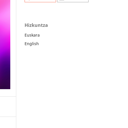
Hizkuntza
Euskara
English