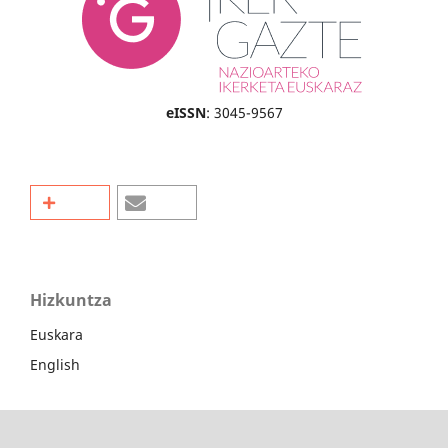
eISSN
: 3045-9567
Hizkuntza
Euskara
English