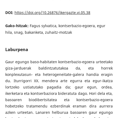
DOI:
https://doi.org/10.26876/ikergazte.vi.05.38
Gako-hitzak:
Fagus sylvatica, kontserbazio-egoera, egur
hila, snag, bakanketa, zuhaitz-motzak
Laburpena
Gaur egungo baso-habitaten kontserbazio-egoera urteetako
giza-jarduerak baldintzatutakoa da, eta horrek
konplexutasun- eta heterogeneitate-galera handia eragin
du. Iturrigorri XX. mendera arte egurra eta egur-ikatza
lortzeko ustiatutako pagadia da; gaur egun, ordea,
ikerketara eta kontserbaziora bideratuta dago. Hori dela eta,
basoaren biodibertsitatea eta kontserbazio-egoera
hobetzeko tratamendu ezberdinak eraman dira aurrera
azken urteetan. Lanaren helburua basoaren gaur egungo