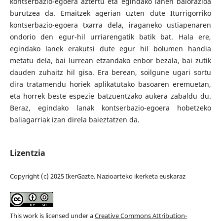
kontserbazio-egoera aztertu eta egindako lanen balorazioa
burutzea da. Emaitzek agerian uzten dute Iturrigorriko
kontserbazio-egoera txarra dela, iraganeko ustiapenaren
ondorio den egur-hil urriarengatik batik bat. Hala ere,
egindako lanek erakutsi dute egur hil bolumen handia
metatu dela, bai lurrean etzandako enbor bezala, bai zutik
dauden zuhaitz hil gisa. Era berean, soilgune ugari sortu
dira tratamendu horiek aplikatutako basoaren eremuetan,
eta horrek beste espezie batzuentzako aukera zabaldu du.
Beraz, egindako lanak kontserbazio-egoera hobetzeko
baliagarriak izan direla baieztatzen da.
Lizentzia
Copyright (c) 2025 IkerGazte. Nazioarteko ikerketa euskaraz
This work is licensed under a
Creative Commons Attribution-