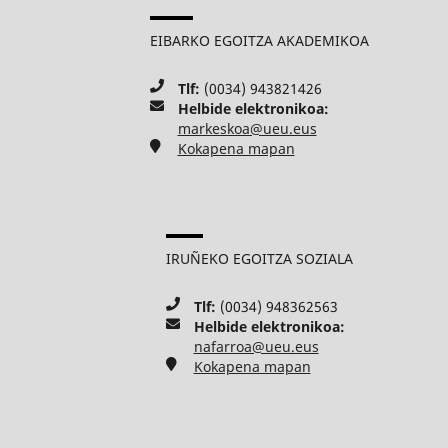
EIBARKO EGOITZA AKADEMIKOA
Tlf:
(0034) 943821426
Helbide elektronikoa:
markeskoa@ueu.eus
Kokapena mapan
IRUÑEKO EGOITZA SOZIALA
Tlf:
(0034) 948362563
Helbide elektronikoa:
nafarroa@ueu.eus
Kokapena mapan