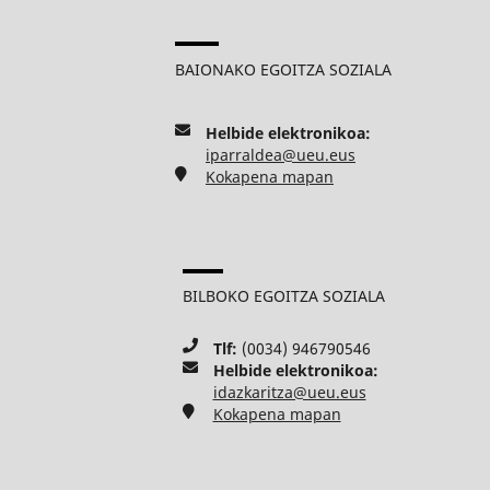
BAIONAKO EGOITZA SOZIALA
Helbide elektronikoa:
iparraldea@ueu.eus
Kokapena mapan
BILBOKO EGOITZA SOZIALA
Tlf:
(0034) 946790546
Helbide elektronikoa:
idazkaritza@ueu.eus
Kokapena mapan