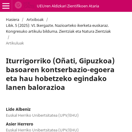
UEUren Aldizkari Zientifikoen Ataria
Hasiera
/
Artxiboak
/
Libk. 5 (2025): VI. Ikergazte. Nazioarteko ikerketa euskaraz.
Kongresuko artikulu bilduma. Zientziak eta Natura Zientziak
/
Artikuluak
Iturrigorriko (Oñati, Gipuzkoa)
basoaren kontserbazio-egoera
eta hau hobetzeko egindako
lanen balorazioa
Lide Albeniz
Euskal Herriko Unibertsitatea (UPV/EHU)
Asier Herrero
Euskal Herriko Unibertsitatea (UPV/EHU)