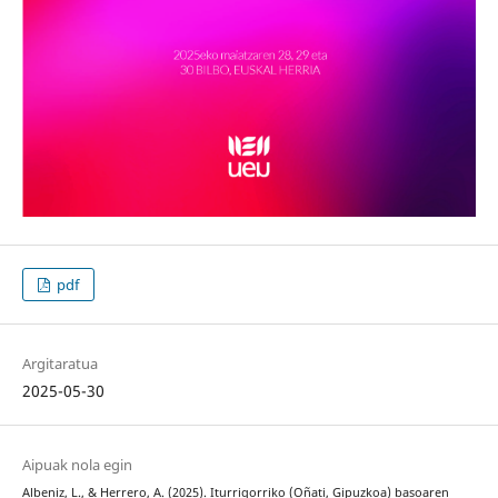
pdf
Argitaratua
2025-05-30
Aipuak nola egin
Albeniz, L., & Herrero, A. (2025). Iturrigorriko (Oñati, Gipuzkoa) basoaren