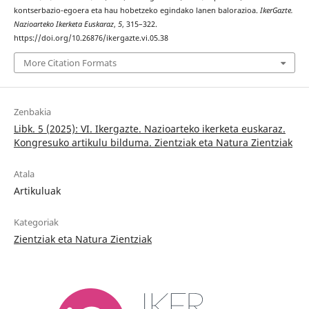
kontserbazio-egoera eta hau hobetzeko egindako lanen balorazioa.
IkerGazte.
Nazioarteko Ikerketa Euskaraz
,
5
, 315–322.
https://doi.org/10.26876/ikergazte.vi.05.38
More Citation Formats
Zenbakia
Libk. 5 (2025): VI. Ikergazte. Nazioarteko ikerketa euskaraz.
Kongresuko artikulu bilduma. Zientziak eta Natura Zientziak
Atala
Artikuluak
Kategoriak
Zientziak eta Natura Zientziak