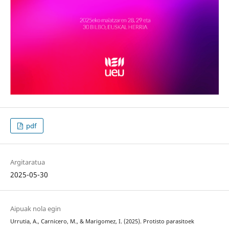
pdf
Argitaratua
2025-05-30
Aipuak nola egin
Urrutia, A., Carnicero, M., & Marigomez, I. (2025). Protisto parasitoek