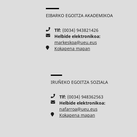
EIBARKO EGOITZA AKADEMIKOA
Tlf:
(0034) 943821426
Helbide elektronikoa:
markeskoa@ueu.eus
Kokapena mapan
IRUÑEKO EGOITZA SOZIALA
Tlf:
(0034) 948362563
Helbide elektronikoa:
nafarroa@ueu.eus
Kokapena mapan