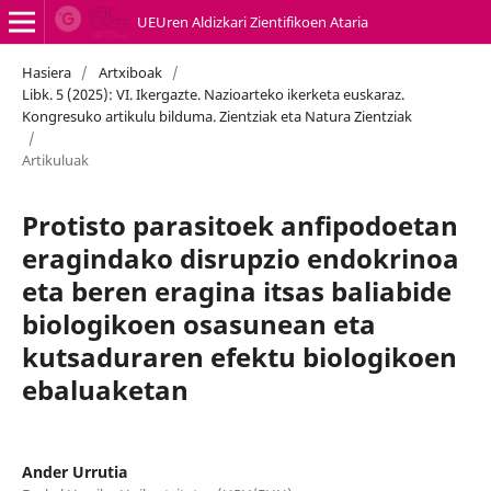
UEUren Aldizkari Zientifikoen Ataria
Hasiera
/
Artxiboak
/
Libk. 5 (2025): VI. Ikergazte. Nazioarteko ikerketa euskaraz.
Kongresuko artikulu bilduma. Zientziak eta Natura Zientziak
/
Artikuluak
Protisto parasitoek anfipodoetan
eragindako disrupzio endokrinoa
eta beren eragina itsas baliabide
biologikoen osasunean eta
kutsaduraren efektu biologikoen
ebaluaketan
Ander Urrutia