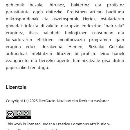
gehienak bezala, birusez, bakterioz eta protistoz
parasitatuta egon daitezke. Protistoen artean baditugu
mikrosporideoak eta aszetosporak. Horiek, ostalariaren
gonadak infekta ditzakete disrupzio endokrino “naturala”
eraginez, itsas baliabide biologikoen osasunean eta
kutsaduraren efektuen monitorizazio programen gain
eragina eduki dezakeena. Hemen, Bizkaiko Golkoko
anfipodoak infektatzen dituzten bi protisto leinu hauek
ezaugarritu eta berezko agente feminizatzaile gisa duten
papera ikertzen dugu.
Lizentzia
Copyright (c) 2025 IkerGazte. Nazioarteko ikerketa euskaraz
This work is licensed under a
Creative Commons Attribution-