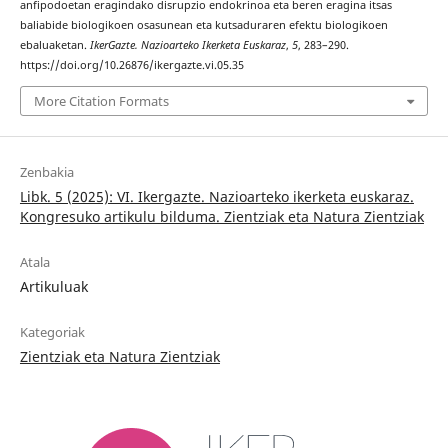
anfipodoetan eragindako disrupzio endokrinoa eta beren eragina itsas
baliabide biologikoen osasunean eta kutsaduraren efektu biologikoen
ebaluaketan.
IkerGazte. Nazioarteko Ikerketa Euskaraz
,
5
, 283–290.
https://doi.org/10.26876/ikergazte.vi.05.35
More Citation Formats
Zenbakia
Libk. 5 (2025): VI. Ikergazte. Nazioarteko ikerketa euskaraz.
Kongresuko artikulu bilduma. Zientziak eta Natura Zientziak
Atala
Artikuluak
Kategoriak
Zientziak eta Natura Zientziak