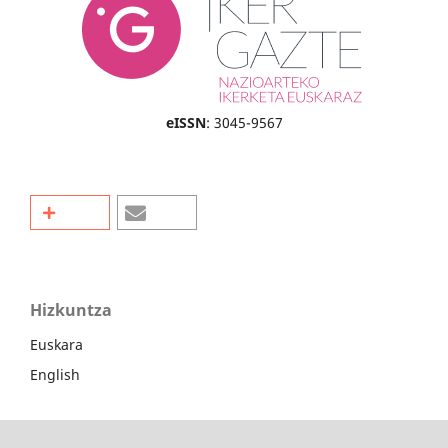
eISSN
: 3045-9567
Hizkuntza
Euskara
English