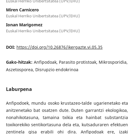
Euskal Herriko Unibertsitatea (UPV/EHU)
Miren Carnicero
Euskal Herriko Unibertsitatea (UPV/EHU)
Ionan Marigomez
Euskal Herriko Unibertsitatea (UPV/EHU)
DOI:
https://doi.org/10.26876/ikergazte.vi.05.35
Gako-hitzak:
Anfipodoak, Parasito protistoak, Mikrosporidia,
Aszetosporea, Disrupzio endokrinoa
Laburpena
Anfipodoek, mundu osoko krustazeo-talde ugarienetako eta
anitzenetako bat osatzen dute. Duten garrantzi ekologikoa,
nonahikotasuna, tamaina txikia eta hainbat substantzia
toxikorekiko sentikortasuna dela eta, kutsaduraren efektuen
zentinela gisa erabili ohi dira. Anfipodoak ere, izaki