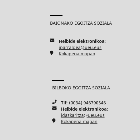
BAIONAKO EGOITZA SOZIALA
Helbide elektronikoa:
iparraldea@ueu.eus
Kokapena mapan
BILBOKO EGOITZA SOZIALA
Tlf:
(0034) 946790546
Helbide elektronikoa:
idazkaritza@ueu.eus
Kokapena mapan