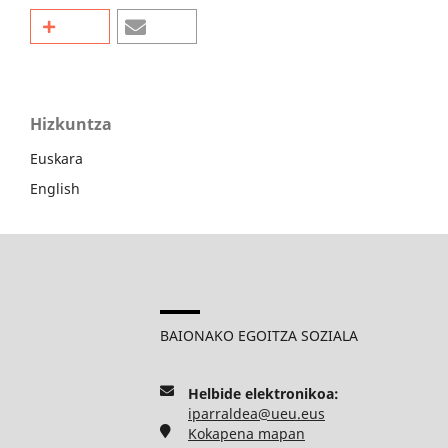
Hizkuntza
Euskara
English
BAIONAKO EGOITZA SOZIALA
Helbide elektronikoa:
iparraldea@ueu.eus
Kokapena mapan