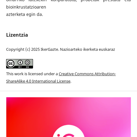
bioinkrustatzioaren
azterketa egin da.
Lizentzia
Copyright (c) 2025 IkerGazte. Nazioarteko ikerketa euskaraz
This work is licensed under a
Creative Commons Attribution-
ShareAlike 4.0 International License
.