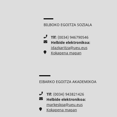
BILBOKO EGOITZA SOZIALA
Tlf:
(0034) 946790546
Helbide elektronikoa:
idazkaritza@ueu.eus
Kokapena mapan
EIBARKO EGOITZA AKADEMIKOA
Tlf:
(0034) 943821426
Helbide elektronikoa:
markeskoa@ueu.eus
Kokapena mapan