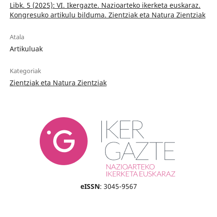
Libk. 5 (2025): VI. Ikergazte. Nazioarteko ikerketa euskaraz.
Kongresuko artikulu bilduma. Zientziak eta Natura Zientziak
Atala
Artikuluak
Kategoriak
Zientziak eta Natura Zientziak
eISSN
: 3045-9567