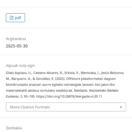
pdf
Argitaratua
2025-05-30
Aipuak nola egin
Olatz Aspiazu, U., Castano-Alvarez, R., Erkizia, E., Mentxaka, I., Jesús Belzunce,
M., Barquero, A., & González, E. (2025). Offshore plataformetan dagoen
bioinkrustazio arazoari aurre egiteko estrategiak lantzen: bio-jatorriko
materialetatik abiatuz sortutako estaldurak.
IkerGazte. Nazioarteko Ikerketa
Euskaraz
,
5
, 93–100. https://doi.org/10.26876/ikergazte.vi.05.11
More Citation Formats
Zenbakia