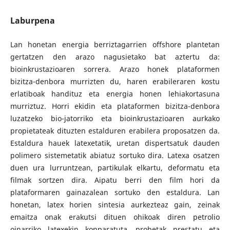
Laburpena
Lan honetan energia berriztagarrien offshore plantetan
gertatzen den arazo nagusietako bat aztertu da:
bioinkrustazioaren sorrera. Arazo honek plataformen
bizitza-denbora murrizten du, haren erabileraren kostu
erlatiboak handituz eta energia honen lehiakortasuna
murriztuz. Horri ekidin eta plataformen bizitza-denbora
luzatzeko bio-jatorriko eta bioinkrustazioaren aurkako
propietateak dituzten estalduren erabilera proposatzen da.
Estaldura hauek latexetatik, uretan dispertsatuk dauden
polimero sistemetatik abiatuz sortuko dira. Latexa osatzen
duen ura lurruntzean, partikulak elkartu, deformatu eta
filmak sortzen dira. Aipatu berri den film hori da
plataformaren gainazalean sortuko den estaldura. Lan
honetan, latex horien sintesia aurkezteaz gain, zeinak
emaitza onak erakutsi dituen ohikoak diren petrolio
oinarriko latexekin konparatuta, probetak prestatu eta