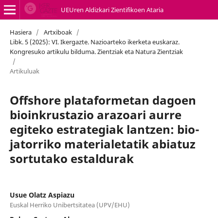
UEUren Aldizkari Zientifikoen Ataria
Hasiera
/
Artxiboak
/
Libk. 5 (2025): VI. Ikergazte. Nazioarteko ikerketa euskaraz.
Kongresuko artikulu bilduma. Zientziak eta Natura Zientziak
/
Artikuluak
Offshore plataformetan dagoen
bioinkrustazio arazoari aurre
egiteko estrategiak lantzen: bio-
jatorriko materialetatik abiatuz
sortutako estaldurak
Usue Olatz Aspiazu
Euskal Herriko Unibertsitatea (UPV/EHU)