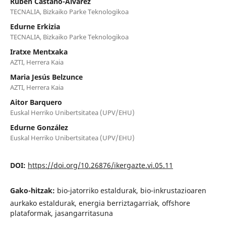
Ruben Castano-Alvarez
TECNALIA, Bizkaiko Parke Teknologikoa
Edurne Erkizia
TECNALIA, Bizkaiko Parke Teknologikoa
Iratxe Mentxaka
AZTI, Herrera Kaia
Maria Jesús Belzunce
AZTI, Herrera Kaia
Aitor Barquero
Euskal Herriko Unibertsitatea (UPV/EHU)
Edurne González
Euskal Herriko Unibertsitatea (UPV/EHU)
DOI:
https://doi.org/10.26876/ikergazte.vi.05.11
Gako-hitzak:
bio-jatorriko estaldurak, bio-inkrustazioaren
aurkako estaldurak, energia berriztagarriak, offshore
plataformak, jasangarritasuna