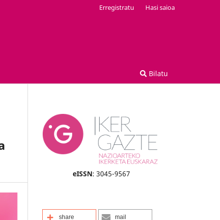
Erregistratu
Hasi saioa
Bilatu
a
eISSN
: 3045-9567
share
mail