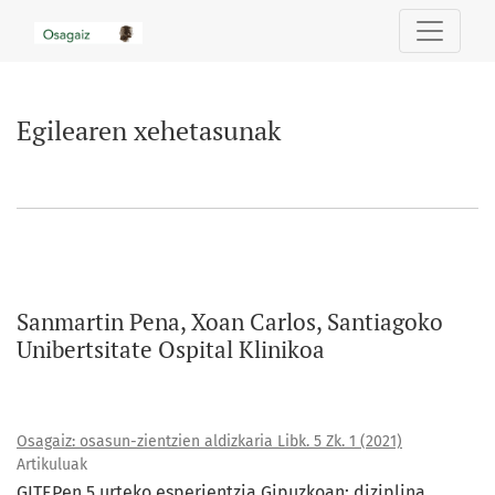
Egilearen xehetasunak
Egilearen xehetasunak
Sanmartin Pena, Xoan Carlos, Santiagoko
Unibertsitate Ospital Klinikoa
Osagaiz: osasun-zientzien aldizkaria Libk. 5 Zk. 1 (2021)
Artikuluak
GITEPen 5 urteko esperientzia Gipuzkoan: diziplina