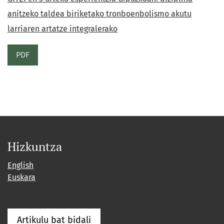
anitzeko taldea biriketako tronboenbolismo akutu
larriaren artatze integralerako
PDF
Hizkuntza
English
Euskara
Artikulu bat bidali