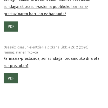
sendagaiak osasun-sistema publikoko farmazia-
prestazioaren barruan ez badaude?
PDF
Osagaiz: osasun-zientzien aldizkaria Libk. 4 Zk. 2 (2020)
Farmazialarien Txokoa
Farmazia-prestazioa, zer sendagai ordainduko dira eta
zer preziotan?
PDF