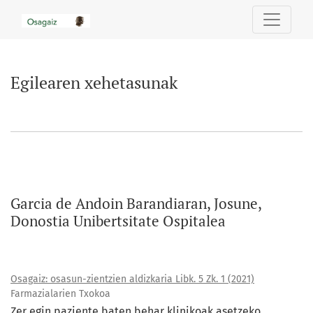
Egilearen xehetasunak
Egilearen xehetasunak
Garcia de Andoin Barandiaran, Josune,
Donostia Unibertsitate Ospitalea
Osagaiz: osasun-zientzien aldizkaria Libk. 5 Zk. 1 (2021)
Farmazialarien Txokoa
Zer egin paziente baten behar klinikoak asetzeko