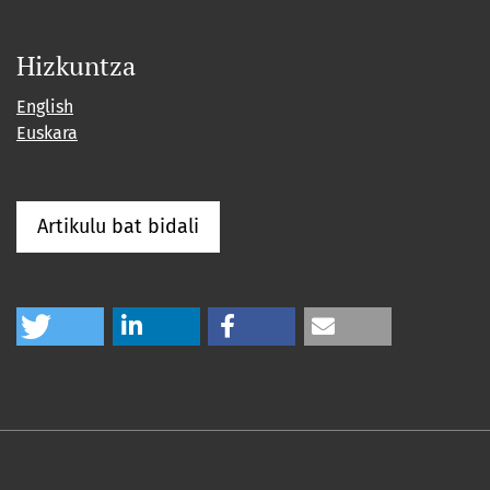
Hizkuntza
English
Euskara
Artikulu bat bidali