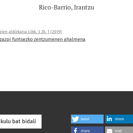
Rico-Barrio, Irantzu
en aldizkaria Libk. 3 Zk. 1 (2019)
 zazpi funtsezko zentzumenen ahalmena
tweet
share
ikulu bat bidali
share
mail