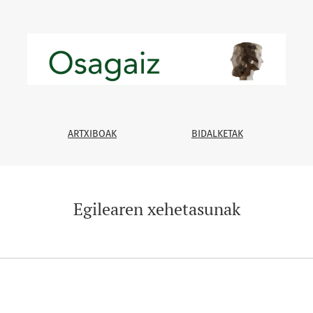
ARTXIBOAK
BIDALKETAK
Egilearen xehetasunak