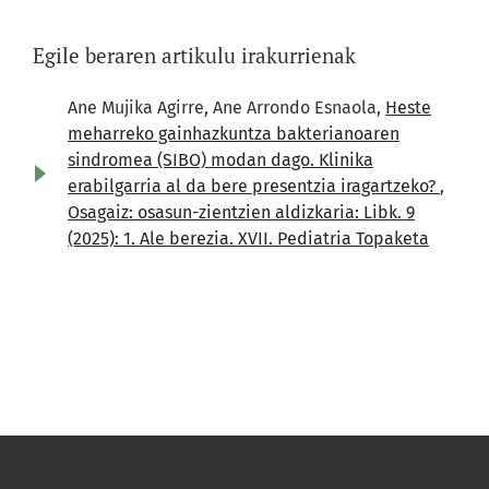
Egile beraren artikulu irakurrienak
Ane Mujika Agirre, Ane Arrondo Esnaola,
Heste
meharreko gainhazkuntza bakterianoaren
sindromea (SIBO) modan dago. Klinika
erabilgarria al da bere presentzia iragartzeko?
,
Osagaiz: osasun-zientzien aldizkaria: Libk. 9
(2025): 1. Ale berezia. XVII. Pediatria Topaketa