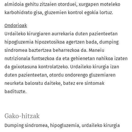
almidoia gehitu zitzaien otorduei, xurgapen moteleko
karbohidrato gisa, gluzemien kontrol egokia lortuz.
Ondorioak
Urdaileko kirurgiaren aurrekaria duten pazienteetan
hipogluzemia hipozetosikoa agertzen bada, dumping
sindromea baztertzea beharrezkoa da. Maneiu
nutrizionala funtsezkoa da eta gehienetan nahikoa izaten
da gaixotasuna kontrolatzeko. Urdaileko kirurgia izan
duten pazienteetan, otordu ondorengo gluzemiaren
neurketa baloratu daiteke, batez ere sintomak
badituzte.
Gako-hitzak
Dumping sindromea
hipogluzemia
urdaileko kirurgia