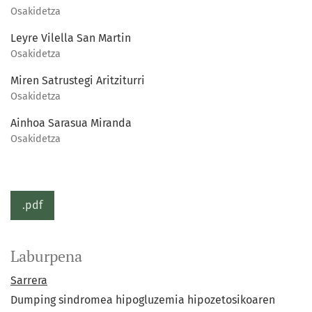
Osakidetza
Leyre Vilella San Martin
Osakidetza
Miren Satrustegi Aritziturri
Osakidetza
Ainhoa Sarasua Miranda
Osakidetza
.pdf
Laburpena
Sarrera
Dumping sindromea hipogluzemia hipozetosikoaren