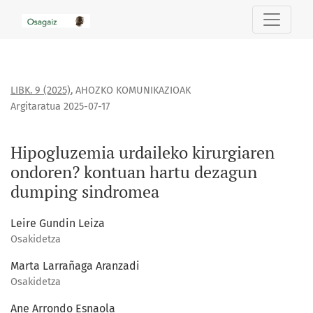
Hipogluzemia urdaileko kirurgiaren ondoren? kontuan har
LIBK. 9 (2025)
,
AHOZKO KOMUNIKAZIOAK
Argitaratua 2025-07-17
Hipogluzemia urdaileko kirurgiaren
ondoren? kontuan hartu dezagun
dumping sindromea
Leire Gundin Leiza
Osakidetza
Marta Larrañaga Aranzadi
Osakidetza
Ane Arrondo Esnaola