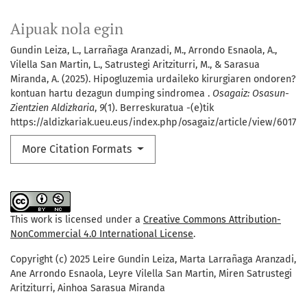
Aipuak nola egin
Gundin Leiza, L., Larrañaga Aranzadi, M., Arrondo Esnaola, A.,
Vilella San Martin, L., Satrustegi Aritziturri, M., & Sarasua
Miranda, A. (2025). Hipogluzemia urdaileko kirurgiaren ondoren?
kontuan hartu dezagun dumping sindromea .
Osagaiz: Osasun-
Zientzien Aldizkaria
,
9
(1). Berreskuratua -(e)tik
https://aldizkariak.ueu.eus/index.php/osagaiz/article/view/6017
More Citation Formats
This work is licensed under a
Creative Commons Attribution-
NonCommercial 4.0 International License
.
Copyright (c) 2025 Leire Gundin Leiza, Marta Larrañaga Aranzadi,
Ane Arrondo Esnaola, Leyre Vilella San Martin, Miren Satrustegi
Aritziturri, Ainhoa Sarasua Miranda