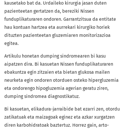
kausetako bat da. Urdaileko kirurgia jasan duten
pazienteetan gertatzen da, bereziki Nissen
funduplikaturaren ondoren. Garrantzitsua da entitate
hau kontuan hartzea eta aurrekari kirurgiko horiek
dituzten pazienteetan gluzemiaren monitorizazioa
egitea.
Artikulu honetan dumping sindromearen bi kasu
aipatzen dira. Bi kasuetan Nissen funduplikaturaren
ebakuntza egin zitzaien eta bietan glukosa mailen
neurketa egin ondoren otorduen osteko hipergluzemia
eta ondorengo hipogluzemia agerian geratu ziren,
dumping sindromea diagnostikatuz.
Bi kasuetan, elikadura-jarraibide bat ezarri zen, otordu
zatikatuak eta maizagoak eginez eta azkar xurgatzen
diren karbohidratoak baztertuz. Horrez gain, arto-