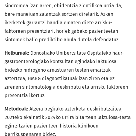
sindromea izan arren, ebidentzia zientifikoa urria da,
bere maneiuan zalantzak sortzen direlarik. Azken
ikerketek garrantzi handia ematen diete arrisku-
faktoreen presentziari, horiek gabeko pazienteetan
sintomek balio prediktibo ahula dutela defendatuz.
Helburuak
: Donostiako Unibertsitate Ospitaleko haur-
gastroenterologiako kontsultan egindako laktulosa
bidezko hidrogeno arnastuaren testen emaitzak
aztertzea, HMBG diagnostikatuak izan ziren eta ez
zirenen sintomatologia deskribatu eta arrisku faktoreen
presentzia ikertuz.
Metodoak
: Atzera begirako azterketa deskribatzailea,
2021eko ekainetik 2024ko urrira bitartean laktulosa-testa
egin zitzaien pazienteen historia klinikoen
berrikuspenaren bidez.