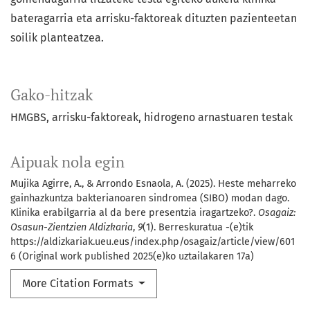
bateragarria eta arrisku-faktoreak dituzten pazienteetan
soilik planteatzea.
Gako-hitzak
HMGBS
arrisku-faktoreak
hidrogeno arnastuaren testak
Aipuak nola egin
Mujika Agirre, A., & Arrondo Esnaola, A. (2025). Heste meharreko
gainhazkuntza bakterianoaren sindromea (SIBO) modan dago.
Klinika erabilgarria al da bere presentzia iragartzeko?.
Osagaiz:
Osasun-Zientzien Aldizkaria
,
9
(1). Berreskuratua -(e)tik
https://aldizkariak.ueu.eus/index.php/osagaiz/article/view/601
6 (Original work published 2025(e)ko uztailakaren 17a)
More Citation Formats