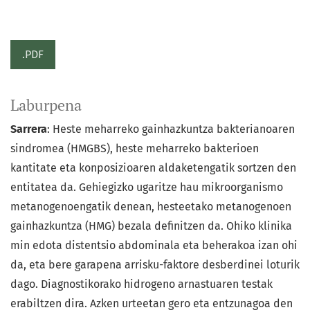
.PDF
Laburpena
Sarrera
: Heste meharreko gainhazkuntza bakterianoaren
sindromea (HMGBS), heste meharreko bakterioen
kantitate eta konposizioaren aldaketengatik sortzen den
entitatea da. Gehiegizko ugaritze hau mikroorganismo
metanogenoengatik denean, hesteetako metanogenoen
gainhazkuntza (HMG) bezala definitzen da. Ohiko klinika
min edota distentsio abdominala eta beherakoa izan ohi
da, eta bere garapena arrisku-faktore desberdinei loturik
dago. Diagnostikorako hidrogeno arnastuaren testak
erabiltzen dira. Azken urteetan gero eta entzunagoa den