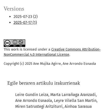
Versions
2025-07-23 (2)
2025-07-17 (1)
This work is licensed under a
Creative Commons Attribution-
NonCommercial 4.0 International License
.
Copyright (c) 2025 Ane Mujika Agirre, Ane Arrondo Esnaola
Egile beraren artikulu irakurrienak
Leire Gundin Leiza, Marta Larrañaga Aranzadi,
Ane Arrondo Esnaola, Leyre Vilella San Martin,
Miren Satrustegi Aritziturri, Ainhoa Sarasua