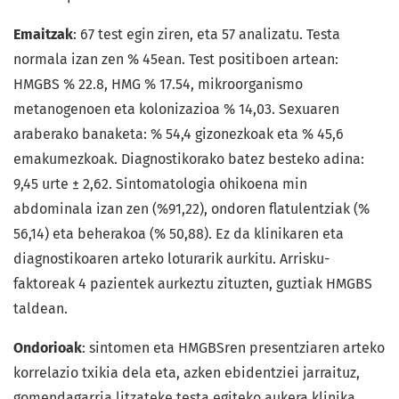
Emaitzak
: 67 test egin ziren, eta 57 analizatu. Testa
normala izan zen % 45ean. Test positiboen artean:
HMGBS % 22.8, HMG % 17.54, mikroorganismo
metanogenoen eta kolonizazioa % 14,03. Sexuaren
araberako banaketa: % 54,4 gizonezkoak eta % 45,6
emakumezkoak. Diagnostikorako batez besteko adina:
9,45 urte ± 2,62. Sintomatologia ohikoena min
abdominala izan zen (%91,22), ondoren flatulentziak (%
56,14) eta beherakoa (% 50,88). Ez da klinikaren eta
diagnostikoaren arteko loturarik aurkitu. Arrisku-
faktoreak 4 pazientek aurkeztu zituzten, guztiak HMGBS
taldean.
Ondorioak
: sintomen eta HMGBSren presentziaren arteko
korrelazio txikia dela eta, azken ebidentziei jarraituz,
gomendagarria litzateke testa egiteko aukera klinika