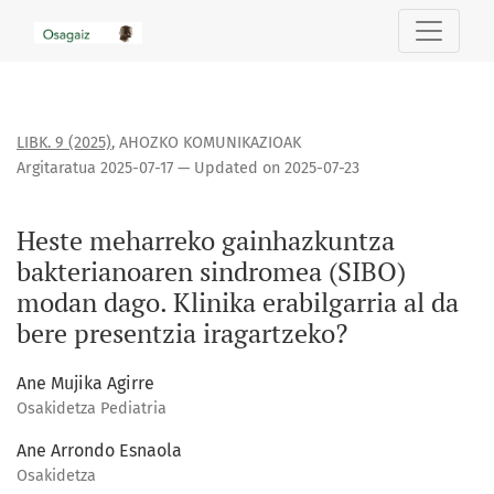
Heste meharreko gainhazkuntza bakterianoaren sindromea (S
LIBK. 9 (2025)
,
AHOZKO KOMUNIKAZIOAK
Argitaratua 2025-07-17 — Updated on 2025-07-23
Heste meharreko gainhazkuntza
bakterianoaren sindromea (SIBO)
modan dago. Klinika erabilgarria al da
bere presentzia iragartzeko?
Ane Mujika Agirre
Osakidetza Pediatria
Ane Arrondo Esnaola
Osakidetza