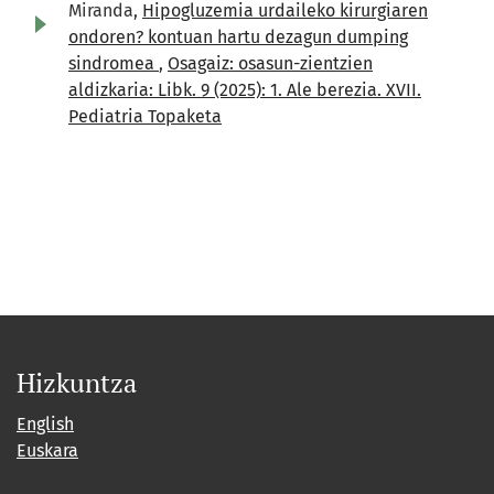
Miranda,
Hipogluzemia urdaileko kirurgiaren
ondoren? kontuan hartu dezagun dumping
sindromea
,
Osagaiz: osasun-zientzien
aldizkaria: Libk. 9 (2025): 1. Ale berezia. XVII.
Pediatria Topaketa
Hizkuntza
English
Euskara