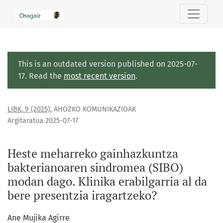
Heste meharreko gainhazkuntza bakterianoaren sindromea (S
This is an outdated version published on 2025-07-
17. Read the
most recent version
.
LIBK. 9 (2025)
,
AHOZKO KOMUNIKAZIOAK
Argitaratua 2025-07-17
Heste meharreko gainhazkuntza
bakterianoaren sindromea (SIBO)
modan dago. Klinika erabilgarria al da
bere presentzia iragartzeko?
Ane Mujika Agirre