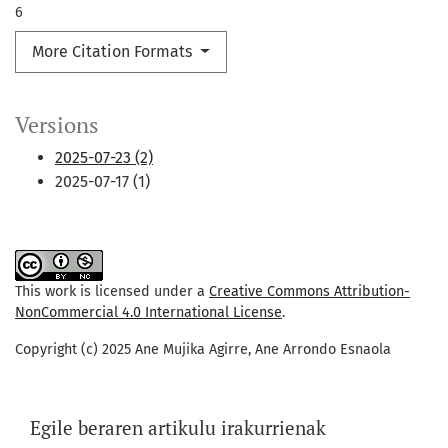
6
More Citation Formats
Versions
2025-07-23 (2)
2025-07-17 (1)
This work is licensed under a
Creative Commons Attribution-
NonCommercial 4.0 International License
.
Copyright (c) 2025 Ane Mujika Agirre, Ane Arrondo Esnaola
Egile beraren artikulu irakurrienak