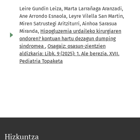
Leire Gundin Leiza, Marta Larrañaga Aranzadi,
Ane Arrondo Esnaola, Leyre Vilella San Martin,
Miren Satrustegi Aritziturri, Ainhoa Sarasua
Miranda,
Hipogluzemia urdaileko kirurgiaren
ondoren? kontuan hartu dezagun dumping
sindromea
,
Osagaiz: osasun-zientzien
aldizkaria: Libk. 9 (2025): 1. Ale berezia. XVII.
Pediatria Topaketa
Hizkuntza