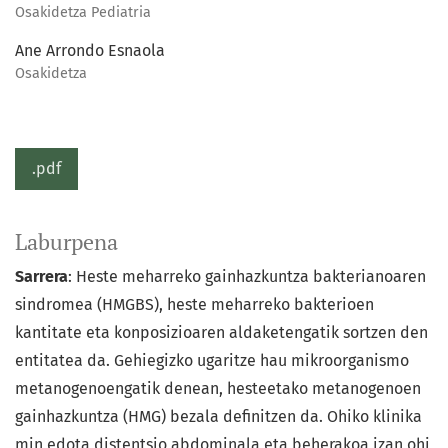
Osakidetza Pediatria
Ane Arrondo Esnaola
Osakidetza
.pdf
Laburpena
Sarrera
: Heste meharreko gainhazkuntza bakterianoaren
sindromea (HMGBS), heste meharreko bakterioen
kantitate eta konposizioaren aldaketengatik sortzen den
entitatea da. Gehiegizko ugaritze hau mikroorganismo
metanogenoengatik denean, hesteetako metanogenoen
gainhazkuntza (HMG) bezala definitzen da. Ohiko klinika
min edota distentsio abdominala eta beherakoa izan ohi