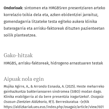
Ondorioak
: sintomen eta HMGBSren presentziaren arteko
korrelazio txikia dela eta, azken ebidentziei jarraituz,
gomendagarria litzateke testa egiteko aukera klinika
bateragarria eta arrisku-faktoreak dituzten pazienteetan
soilik planteatzea.
Gako-hitzak
HMGBS
arrisku-faktoreak
hidrogeno arnastuaren testak
Aipuak nola egin
Mujika Agirre, A., & Arrondo Esnaola, A. (2025). Heste meharreko
gainhazkuntza bakterianoaren sindromea (SIBO) modan dago.
Klinika erabilgarria al da bere presentzia iragartzeko?.
Osagaiz:
Osasun-Zientzien Aldizkaria
,
9
(1). Berreskuratua -(e)tik
https://aldizkariak.ueu.eus/index.php/osagaiz/article/view/601