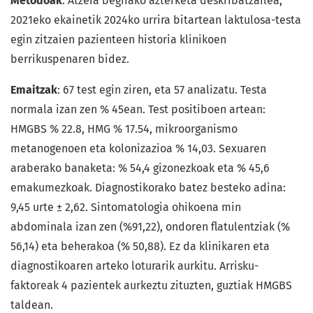
Metodoak
: Atzera begirako azterketa deskribatzailea,
2021eko ekainetik 2024ko urrira bitartean laktulosa-testa
egin zitzaien pazienteen historia klinikoen
berrikuspenaren bidez.
Emaitzak
: 67 test egin ziren, eta 57 analizatu. Testa
normala izan zen % 45ean. Test positiboen artean:
HMGBS % 22.8, HMG % 17.54, mikroorganismo
metanogenoen eta kolonizazioa % 14,03. Sexuaren
araberako banaketa: % 54,4 gizonezkoak eta % 45,6
emakumezkoak. Diagnostikorako batez besteko adina:
9,45 urte ± 2,62. Sintomatologia ohikoena min
abdominala izan zen (%91,22), ondoren flatulentziak (%
56,14) eta beherakoa (% 50,88). Ez da klinikaren eta
diagnostikoaren arteko loturarik aurkitu. Arrisku-
faktoreak 4 pazientek aurkeztu zituzten, guztiak HMGBS
taldean.