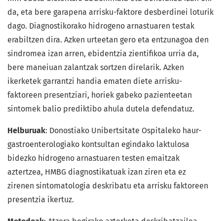
da, eta bere garapena arrisku-faktore desberdinei loturik
dago. Diagnostikorako hidrogeno arnastuaren testak
erabiltzen dira. Azken urteetan gero eta entzunagoa den
sindromea izan arren, ebidentzia zientifikoa urria da,
bere maneiuan zalantzak sortzen direlarik. Azken
ikerketek garrantzi handia ematen diete arrisku-
faktoreen presentziari, horiek gabeko pazienteetan
sintomek balio prediktibo ahula dutela defendatuz.
Helburuak
: Donostiako Unibertsitate Ospitaleko haur-
gastroenterologiako kontsultan egindako laktulosa
bidezko hidrogeno arnastuaren testen emaitzak
aztertzea, HMBG diagnostikatuak izan ziren eta ez
zirenen sintomatologia deskribatu eta arrisku faktoreen
presentzia ikertuz.