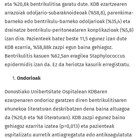
eta %20,6k bentrikulitisa garatu dute. KDB ezartzearen
arrazoiak odoljario-subaraknoideoak (%58,8), parenkima-
barneko edo bentrikulu-barneko odoljarioak (%35,4) eta
drainatze bentrikulu-peritonealaren konplikazioak (%5,8)
izan dira. Pazienteek batez beste 11,5 egunez izan dute
KDB ezarria, %58,88k zazpi egun baina gehiagoz.
Bentrikulitis kasuen %62,5an eragilea Staphylococcus
epidermidis izan da. Ez da heriotza kasurik erregistratu.
Ondorioak
Donostiako Unibertsitate Ospitalean KDBaren
ezarpenaren ondorioz garatzen diren bentrikulitisaren
ehunekoa literaturan deskribatzen dena baina altuagoa
da (%20,6 eta %8 literaturan). KDB zazpi egunez baino
gehiagoz ezarrita izatea (p=0,013) eta pazienteak
ospitalizatu aurretik antiagregatuta edo antikoagulatuta