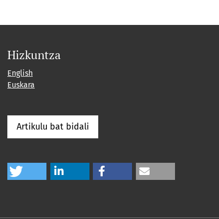
Hizkuntza
English
Euskara
Artikulu bat bidali