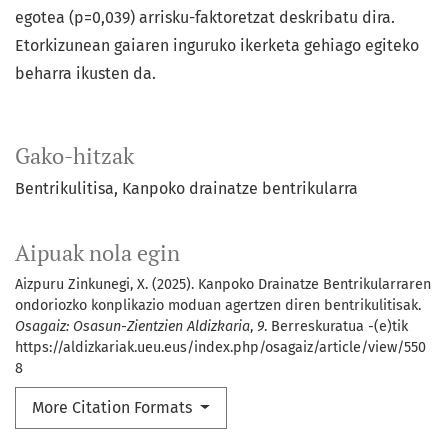
egotea (p=0,039) arrisku-faktoretzat deskribatu dira.
Etorkizunean gaiaren inguruko ikerketa gehiago egiteko
beharra ikusten da.
Gako-hitzak
Bentrikulitisa
Kanpoko drainatze bentrikularra
Aipuak nola egin
Aizpuru Zinkunegi, X. (2025). Kanpoko Drainatze Bentrikularraren
ondoriozko konplikazio moduan agertzen diren bentrikulitisak.
Osagaiz: Osasun-Zientzien Aldizkaria
,
9
. Berreskuratua -(e)tik
https://aldizkariak.ueu.eus/index.php/osagaiz/article/view/550
8
More Citation Formats