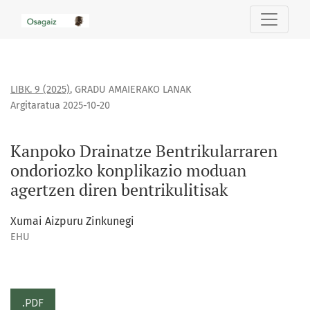
Kanpoko Drainatze Bentrikularraren ondoriozko konplikazio
LIBK. 9 (2025)
,
GRADU AMAIERAKO LANAK
Argitaratua 2025-10-20
Kanpoko Drainatze Bentrikularraren
ondoriozko konplikazio moduan
agertzen diren bentrikulitisak
Xumai Aizpuru Zinkunegi
EHU
.PDF