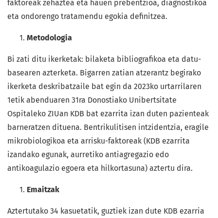
faktoreak zehaztea eta hauen prebentzioa, diagnostikoa
eta ondorengo tratamendu egokia definitzea.
Metodologia
Bi zati ditu ikerketak: bilaketa bibliografikoa eta datu-
basearen azterketa. Bigarren zatian atzerantz begirako
ikerketa deskribatzaile bat egin da 2023ko urtarrilaren
1etik abenduaren 31ra Donostiako Unibertsitate
Ospitaleko ZIUan KDB bat ezarrita izan duten pazienteak
barneratzen dituena. Bentrikulitisen intzidentzia, eragile
mikrobiologikoa eta arrisku-faktoreak (KDB ezarrita
izandako egunak, aurretiko antiagregazio edo
antikoagulazio egoera eta hilkortasuna) aztertu dira.
Emaitzak
Aztertutako 34 kasuetatik, guztiek izan dute KDB ezarria