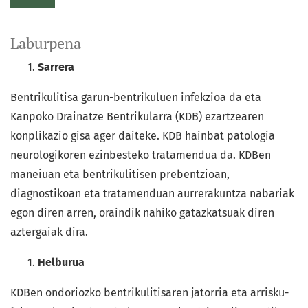
Laburpena
Sarrera
Bentrikulitisa garun-bentrikuluen infekzioa da eta
Kanpoko Drainatze Bentrikularra (KDB) ezartzearen
konplikazio gisa ager daiteke. KDB hainbat patologia
neurologikoren ezinbesteko tratamendua da. KDBen
maneiuan eta bentrikulitisen prebentzioan,
diagnostikoan eta tratamenduan aurrerakuntza nabariak
egon diren arren, oraindik nahiko gatazkatsuak diren
aztergaiak dira.
Helburua
KDBen ondoriozko bentrikulitisaren jatorria eta arrisku-