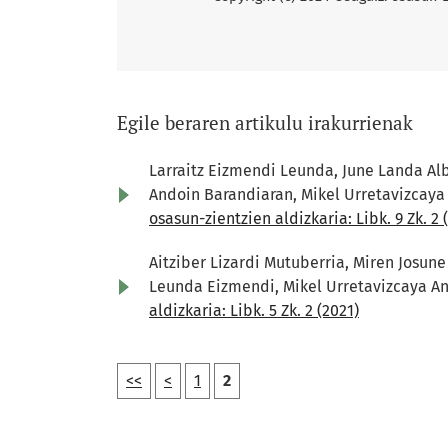
Egile beraren artikulu irakurrienak
Larraitz Eizmendi Leunda, June Landa Alb
Andoin Barandiaran, Mikel Urretavizcaya 
osasun-zientzien aldizkaria: Libk. 9 Zk. 2 
Aitziber Lizardi Mutuberria, Miren Josune
Leunda Eizmendi, Mikel Urretavizcaya A
aldizkaria: Libk. 5 Zk. 2 (2021)
<<
<
1
2