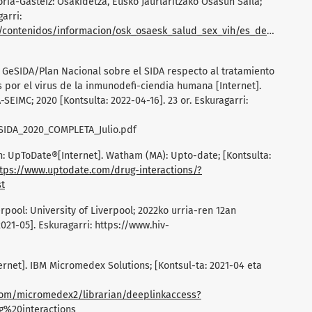
toria-Gasteiz: Osakidetza, Eusko Jaurlaritzako Osasun Saila;
arri:
ntenidos/informacion/osk_osaesk_salud_sex_vih/es_def/adjuntos/
GeSIDA/Plan Nacional sobre el SIDA respecto al tratamiento
s por el virus de la inmunodefi-ciendia humana [Internet].
SEIMC; 2020 [Kontsulta: 2022-04-16]. 23 or. Eskuragarri:
SIDA_2020_COMPLETA_Julio.pdf
: UpToDate®[Internet]. Watham (MA): Upto-date; [Kontsulta:
tps://www.uptodate.com/drug-interactions/?
t
erpool: University of Liverpool; 2022ko urria-ren 12an
021-05]. Eskuragarri:
https://www.hiv-
ernet]. IBM Micromedex Solutions; [Kontsul-ta: 2021-04 eta
com/micromedex2/librarian/deeplinkaccess?
%20interactions