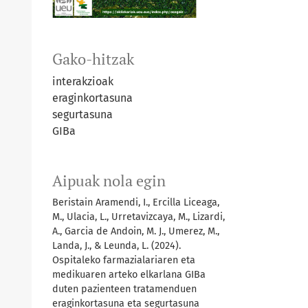
Gako-hitzak
interakzioak
eraginkortasuna
segurtasuna
GIBa
Aipuak nola egin
Beristain Aramendi, I., Ercilla Liceaga,
M., Ulacia, L., Urretavizcaya, M., Lizardi,
A., Garcia de Andoin, M. J., Umerez, M.,
Landa, J., & Leunda, L. (2024).
Ospitaleko farmazialariaren eta
medikuaren arteko elkarlana GIBa
duten pazienteen tratamenduen
eraginkortasuna eta segurtasuna