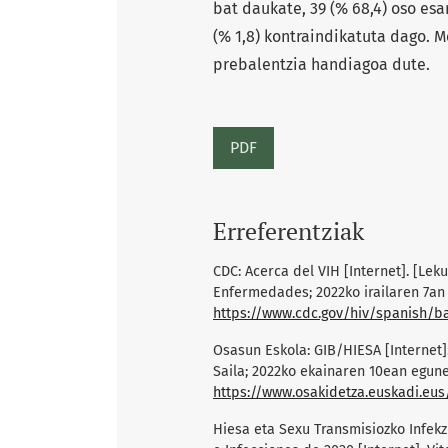
bat daukate, 39 (% 68,4) oso esa
(% 1,8) kontraindikatuta dago. 
prebalentzia handiagoa dute.
PDF
Erreferentziak
CDC: Acerca del VIH [Internet]. [Lek
Enfermedades; 2022ko irailaren 7an 
https://www.cdc.gov/hiv/spanish/ba
Osasun Eskola: GIB/HIESA [Internet].
Saila; 2022ko ekainaren 10ean eguner
https://www.osakidetza.euskadi.eus
Hiesa eta Sexu Transmisiozko Infek