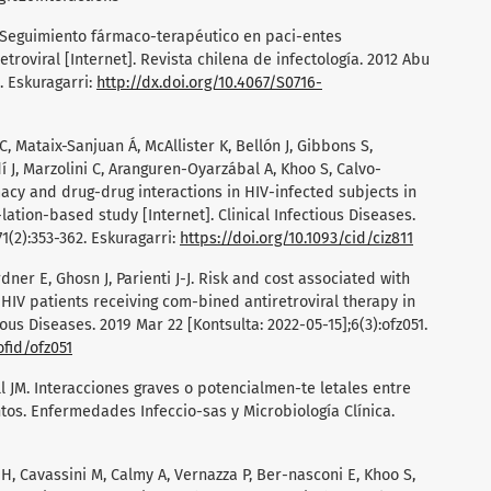
E. Seguimiento fármaco-terapéutico en paci-entes
troviral [Internet]. Revista chilena de infectología. 2012 Abu
. Eskuragarri:
http://dx.doi.org/10.4067/S0716-
Mataix-Sanjuan Á, McAllister K, Bellón J, Gibbons S,
í J, Marzolini C, Aranguren-Oyarzábal A, Khoo S, Calvo-
acy and drug-drug interactions in HIV-infected subjects in
lation-based study [Internet]. Clinical Infectious Diseases.
1(2):353-362. Eskuragarri:
https://doi.org/10.1093/cid/ciz811
ner E, Ghosn J, Parienti J-J. Risk and cost associated with
HIV patients receiving com-bined antiretroviral therapy in
ous Diseases. 2019 Mar 22 [Kontsulta: 2022-05-15];6(3):ofz051.
ofid/ofz051
l JM. Interacciones graves o potencialmen-te letales entre
tos. Enfermedades Infeccio-sas y Microbiología Clínica.
 H, Cavassini M, Calmy A, Vernazza P, Ber-nasconi E, Khoo S,