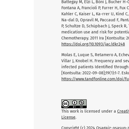
Battegay M, Elzi L, Böni J, Bucher H-
Fontana A, Francioli P, Furrer H, Fux 
Kahler C, Kaiser L, Ka-rrer U, Kind C
Na-dal D, Opravil M, Paccaud F, Pan
P, Schultze D, Schüpbach J, Speck R, Ta
medication use and risk for potentia
Chemotherapy. 2011 Ira [Kontsulta: 20
https://doi.org/10.1093/jac/dkr248
Molas E, Luque S, Retamero A, Echeve
Villar J, Knobel H. Frequency and sev
infected patients Identified through 
[Kontsulta: 2022-09-08];19(1):1-7. Esk
https://www.tandfonline.com/doi/fu
This work is licensed under a
Creat
License
.
Copyright (c) 2024 Osagaiz: osasun-z