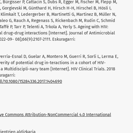
C, Bürgisser P, Cattacin S, Dubs R, Egger M, Fischer M, Flepp M,
C, Gorgievski M, Günthard H, Hirsch H-H, Hirschel B, Hösli I,
, Klimkait T, Ledergerber B, Martinetti G, Martinez B, Müller N,
taleo G, Rauch A, Regenass S, Rickenbach M, Rudin C, Schmid
ffé P, Tarr P, Telenti A, Trkola A, Yerly S. Ageing with HIV:
l drug–drug interactions [Internet]. Journal of Antimicrobial
22-09- 08];66(9):2107-2111. Eskuragarri:
rría-Esnal D, Guelar A, Montero M, Guerri R, Sorli L, Lerma E,
erity of potential drug in-teractions in a cohort of HIV-
a Multidiscipli-nary team [Internet]. HIV Clinical Trials. 2018
uragarri:
ll/10.1080/15284336.2017.1404690
ive Commons Attribution-NonCommercial 4.0 International
ientzien aldizkaria