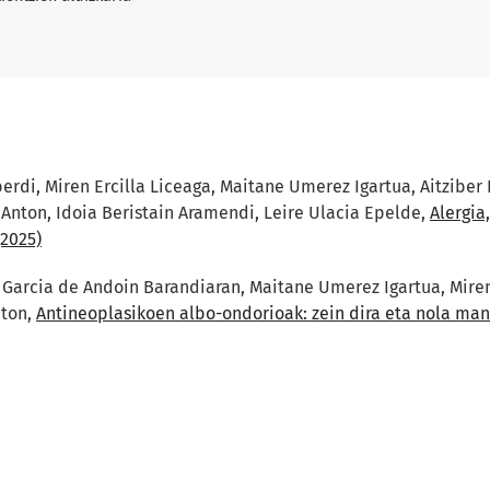
erdi, Miren Ercilla Liceaga, Maitane Umerez Igartua, Aitziber 
Anton, Idoia Beristain Aramendi, Leire Ulacia Epelde,
Alergia
(2025)
 Garcia de Andoin Barandiaran, Maitane Umerez Igartua, Miren 
nton,
Antineoplasikoen albo-ondorioak: zein dira eta nola man