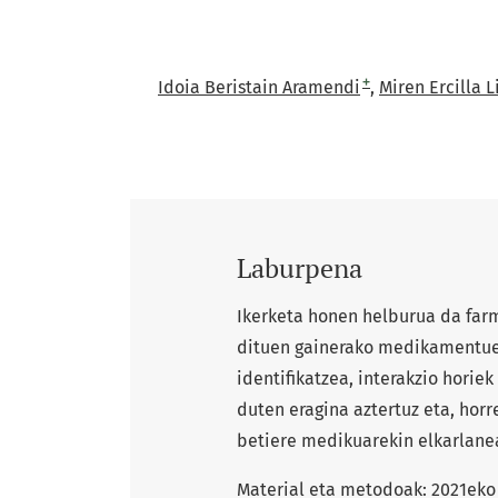
+
Idoia Beristain Aramendi
Miren Ercilla 
Laburpena
Ikerketa honen helburua da farm
dituen gainerako medikamentuen
identifikatzea, interakzio horie
duten eragina aztertuz eta, hor
betiere medikuarekin elkarlane
Material eta metodoak: 2021eko 