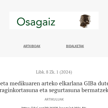
 arteko elkarlana GIBa duten pazienteen tratamenduen eragi
ARTXIBOAK
BIDALKETAK
Libk. 8 Zk. 1 (2024)
n eta medikuaren arteko elkarlana GIBa du
raginkortasuna eta segurtasuna bermatze
ARTIKULUAK