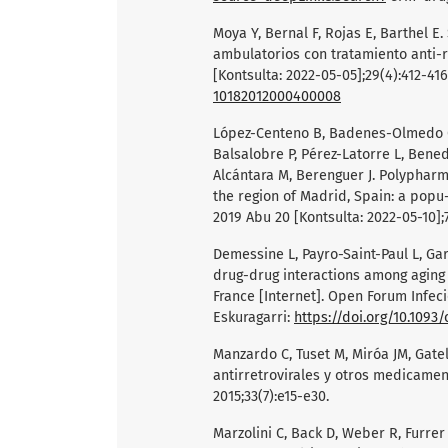
Moya Y, Bernal F, Rojas E, Barthel 
ambulatorios con tratamiento anti-re
[Kontsulta: 2022-05-05];29(4):412-416
10182012000400008
López-Centeno B, Badenes-Olmedo C, 
Balsalobre P, Pérez-Latorre L, Bened
Alcántara M, Berenguer J. Polypharm
the region of Madrid, Spain: a popu-
2019 Abu 20 [Kontsulta: 2022-05-10];7
Demessine L, Payro-Saint-Paul L, Gard
drug-drug interactions among aging 
France [Internet]. Open Forum Infeci
Eskuragarri:
https://doi.org/10.1093/
Manzardo C, Tuset M, Miróa JM, Gatel
antirretrovirales y otros medicamen
2015;33(7):e15-e30.
Marzolini C, Back D, Weber R, Furrer