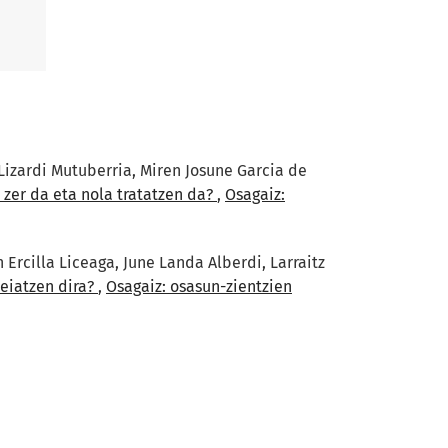
Lizardi Mutuberria, Miren Josune Garcia de
, zer da eta nola tratatzen da?
,
Osagaiz:
Ercilla Liceaga, June Landa Alberdi, Larraitz
eiatzen dira?
,
Osagaiz: osasun-zientzien