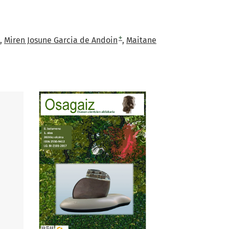
+
Miren Josune Garcia de Andoin
Maitane