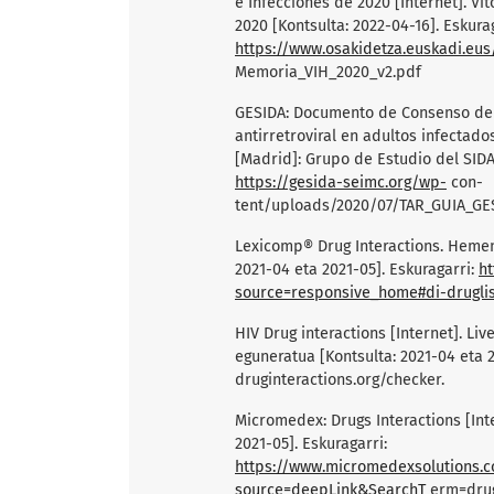
e Infecciones de 2020 [Internet]. Vi
2020 [Kontsulta: 2022-04-16]. Eskurag
https://www.osakidetza.euskadi.eus/co
Memoria_VIH_2020_v2.pdf
GESIDA: Documento de Consenso de 
antirretroviral en adultos infectado
[Madrid]: Grupo de Estudio del SIDA-
https://gesida-seimc.org/wp-
con-
tent/uploads/2020/07/TAR_GUIA_GE
Lexicomp® Drug Interactions. Hemen
2021-04 eta 2021-05]. Eskuragarri:
ht
source=responsive_home#di-druglis
HIV Drug interactions [Internet]. Liv
eguneratua [Kontsulta: 2021-04 eta 2
druginteractions.org/checker.
Micromedex: Drugs Interactions [Int
2021-05]. Eskuragarri:
https://www.micromedexsolutions.
source=deepLink&SearchT
erm=drug