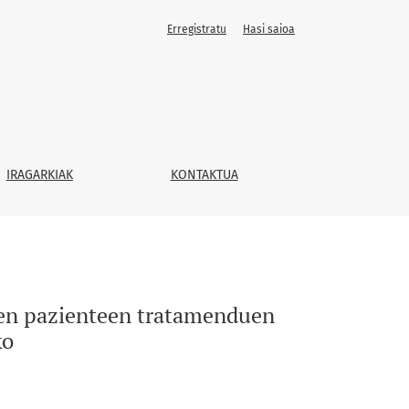
Erregistratu
Hasi saioa
nkortasuna eta segurtasuna bermatzeko
IRAGARKIAK
KONTAKTUA
ten pazienteen tratamenduen
ko