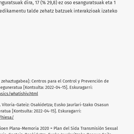
nguratsuak dira, 17 (% 29,8) ez oso esanguratsuak eta 1
Medikamentu talde zehatz batzuek interakzioak izateko
u zehaztugabea]: Centros para el Control y Prevención de
eguneratua [Kontsulta: 2022-04-15]. Eskuragarri:
sics/whatishiv.html
 Vitoria-Gateiz: Osakidetza; Eusko Jaurlari-tzako Osasun
atua [Kontsulta: 2022-04-15]. Eskuragarri:
/hiesa/
zioen Plana-Memoria 2020 = Plan del Sida Transmisión Sexual