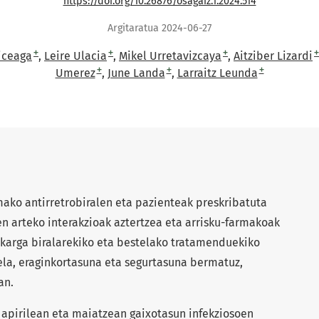
https://doi.org/10.26876/osagaiz.1.2024.514
Argitaratua 2024-06-27
+
+
+
+
Liceaga
Leire Ulacia
Mikel Urretavizcaya
Aitziber Lizardi
+
+
+
Umerez
June Landa
Larraitz Leunda
ako antirretrobiralen eta pazienteak preskribatuta
 arteko interakzioak aztertzea eta arrisku-farmakoak
k karga biralarekiko eta bestelako tratamenduekiko
rela, eraginkortasuna eta segurtasuna bermatuz,
an.
apirilean eta maiatzean gaixotasun infekziosoen