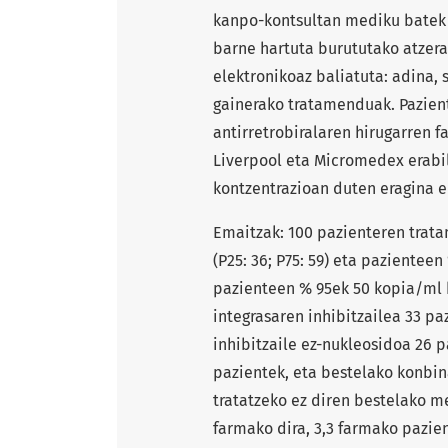
kanpo-kontsultan mediku batek e
barne hartuta burututako atzera 
elektronikoaz baliatuta: adina, 
gainerako tratamenduak. Pazien
antirretrobiralaren hirugarren 
Liverpool eta Micromedex erabili
kontzentrazioan duten eragina er
Emaitzak: 100 pazienteren trat
(P25: 36; P75: 59) eta pazientee
pazienteen % 95ek 50 kopia/ml 
integrasaren inhibitzailea 33 pa
inhibitzaile ez-nukleosidoa 26 p
pazientek, eta bestelako konbina
tratatzeko ez diren bestelako 
farmako dira, 3,3 farmako pazien