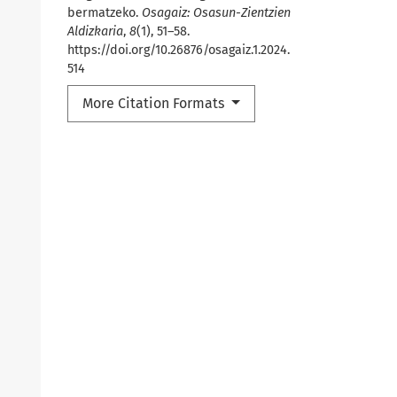
bermatzeko.
Osagaiz: Osasun-Zientzien
Aldizkaria
,
8
(1), 51–58.
https://doi.org/10.26876/osagaiz.1.2024.
514
More Citation Formats