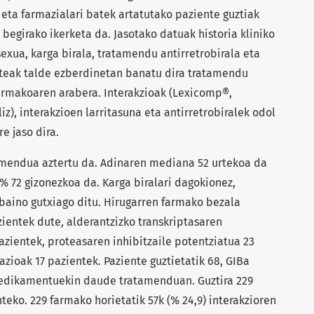
ta farmazialari batek artatutako paziente guztiak
begirako ikerketa da. Jasotako datuak historia kliniko
sexua, karga birala, tratamendu antirretrobirala eta
teak talde ezberdinetan banatu dira tratamendu
farmakoaren arabera. Interakzioak (Lexicomp®,
z), interakzioen larritasuna eta antirretrobiralek odol
e jaso dira.
amendua aztertu da. Adinaren mediana 52 urtekoa da
n % 72 gizonezkoa da. Karga biralari dagokionez,
baino gutxiago ditu. Hirugarren farmako bezala
zientek dute, alderantzizko transkriptasaren
azientek, proteasaren inhibitzaile potentziatua 23
zioak 17 pazientek. Paziente guztietatik 68, GIBa
medikamentuekin daude tratamenduan. Guztira 229
teko. 229 farmako horietatik 57k (% 24,9) interakzioren