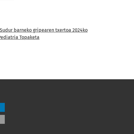
Sudur barneko gripearen txertoa 2024ko
. Pediatria Topaketa