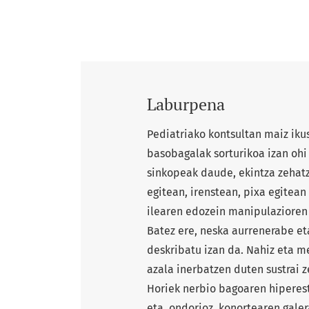
Laburpena
Pediatriako kontsultan maiz ik
basobagalak sorturikoa izan ohi
sinkopeak daude, ekintza zehatz
egitean, irenstean, pixa egitean
ilearen edozein manipulazioren
Batez ere, neska aurrenerabe et
deskribatu izan da. Nahiz eta m
azala inerbatzen duten sustrai 
Horiek nerbio bagoaren hiperest
eta, ondorioz, konortearen galer