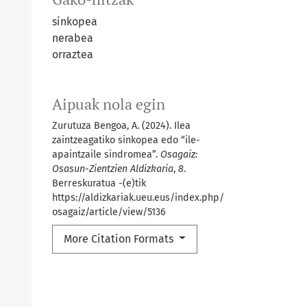
sinkopea
nerabea
orraztea
Aipuak nola egin
Zurutuza Bengoa, A. (2024). Ilea
zaintzeagatiko sinkopea edo “ile-
apaintzaile sindromea”.
Osagaiz:
Osasun-Zientzien Aldizkaria
,
8
.
Berreskuratua -(e)tik
https://aldizkariak.ueu.eus/index.php/
osagaiz/article/view/5136
More Citation Formats