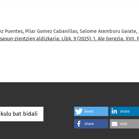
ez Puentes, Pilar Gomez Cabanillas, Salome Aramburu Garate,
sasun-zientzien aldizkaria: Libk. 9 (2025): 1. Ale berezia. XVII
tweet
share
ikulu bat bidali
share
mail