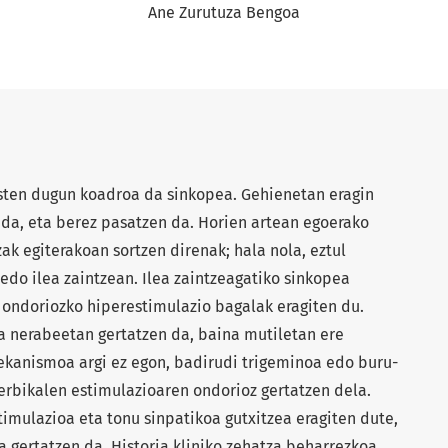
Ane Zurutuza Bengoa
usten dugun koadroa da sinkopea. Gehienetan eragin
 da, eta berez pasatzen da. Horien artean egoerako
ak egiterakoan sortzen direnak; hala nola, eztul
 edo ilea zaintzean. Ilea zaintzeagatiko sinkopea
 ondoriozko hiperestimulazio bagalak eragiten du.
a nerabeetan gertatzen da, baina mutiletan ere
ekanismoa argi ez egon, badirudi trigeminoa edo buru-
zerbikalen estimulazioaren ondorioz gertatzen dela.
imulazioa eta tonu sinpatikoa gutxitzea eragiten dute,
a gertatzen da. Historia kliniko zehatza beharrezkoa