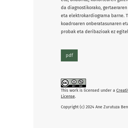
da diagnostikorako, gertaeraren 
eta elektrokardiograma barne. T
koadroaren onberatasunaren eta
probak eta deribazioak ez egite
pdf
This work is licensed under a
Creat
License
.
Copyright (c) 2024 Ane Zurutuza Be