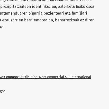
prezipitatzaileen identifikazioa, azterketa fisiko osoa
ratamenduaren oinarria pazienteari eta familiari
 ezaugarrien berri ematea da, beharrezkoak ez diren
ko.
ive Commons Attribution-NonCommercial 4.0 International
ngoa