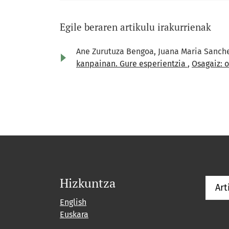
Egile beraren artikulu irakurrienak
Ane Zurutuza Bengoa, Juana Maria Sanch
kanpainan. Gure esperientzia
,
Osagaiz: o
Hizkuntza
Art
English
Euskara