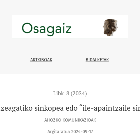
zaile sindromea”
ARTXIBOAK
BIDALKETAK
Libk. 8 (2024)
tzeagatiko sinkopea edo “ile-apaintzaile 
AHOZKO KOMUNIKAZIOAK
Argitaratua 2024-09-17