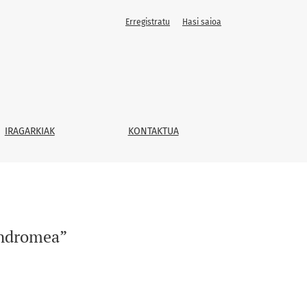
Erregistratu
Hasi saioa
IRAGARKIAK
KONTAKTUA
sindromea”