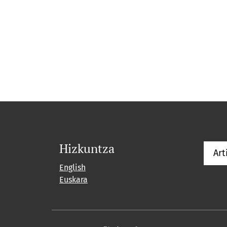
Hizkuntza
Art
English
Euskara