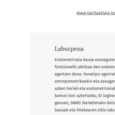
Aiara Garitazelaia G
Laburpena
Endometriosia kausa ezezagunek
funtzionalki aktiboa den endom
agertzen dena. Fenotipo ugarirek
antropometrikoekin eta ezaugarr
azken horiek eta endometriosiak
komun hori aztertzeko, bi lagin
genuen, GWAS ikerketetako datu 
baxuak eta hilekoaren ziklo la