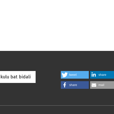
tweet
share
ikulu bat bidali
share
mail