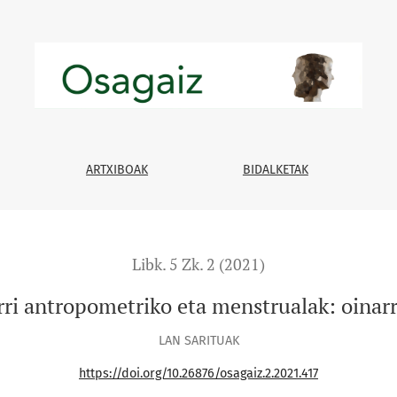
eta menstrualak: oinarri genetiko komunaren bila
ARTXIBOAK
BIDALKETAK
Libk. 5 Zk. 2 (2021)
ri antropometriko eta menstrualak: oinar
LAN SARITUAK
https://doi.org/10.26876/osagaiz.2.2021.417