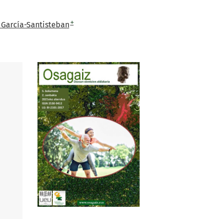
+
a García-Santisteban