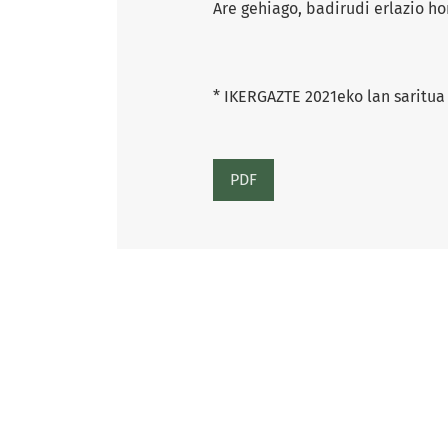
Are gehiago, badirudi erlazio hor
* IKERGAZTE 2021eko lan saritua
PDF