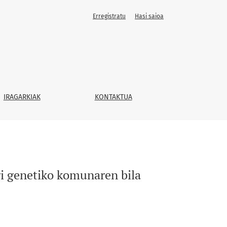
Erregistratu
Hasi saioa
IRAGARKIAK
KONTAKTUA
ri genetiko komunaren bila