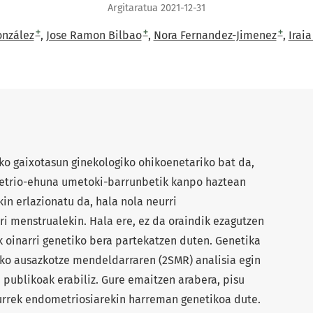
Argitaratua 2021-12-31
+
+
+
onzález
Jose Ramon Bilbao
Nora Fernandez-Jimenez
Irai
o gaixotasun ginekologiko ohikoenetariko bat da,
etrio-ehuna umetoki-barrunbetik kanpo haztean
in erlazionatu da, hala nola neurri
i menstrualekin. Hala ere, ez da oraindik ezagutzen
 oinarri genetiko bera partekatzen duten. Genetika
eko ausazkotze mendeldarraren (2SMR) analisia egin
publikoak erabiliz. Gure emaitzen arabera, pisu
burrek endometriosiarekin harreman genetikoa dute.