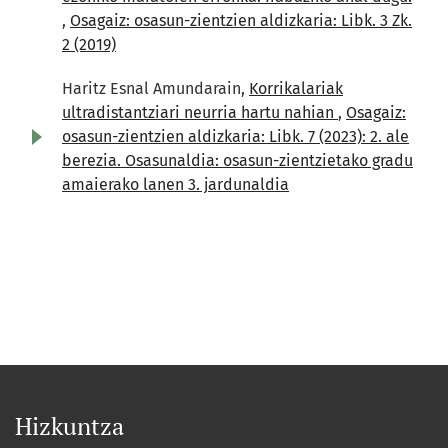
,
Osagaiz: osasun-zientzien aldizkaria: Libk. 3 Zk.
2 (2019)
Haritz Esnal Amundarain,
Korrikalariak
ultradistantziari neurria hartu nahian
,
Osagaiz:
osasun-zientzien aldizkaria: Libk. 7 (2023): 2. ale
berezia. Osasunaldia: osasun-zientzietako gradu
amaierako lanen 3. jardunaldia
Hizkuntza