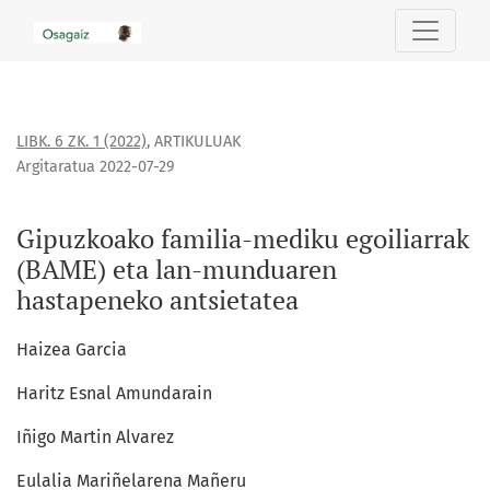
Gipuzkoako familia-mediku egoiliarrak (BAME) eta lan-mu
LIBK. 6 ZK. 1 (2022)
,
ARTIKULUAK
Argitaratua 2022-07-29
Gipuzkoako familia-mediku egoiliarrak
(BAME) eta lan-munduaren
hastapeneko antsietatea
Haizea Garcia
Haritz Esnal Amundarain
Iñigo Martin Alvarez
Eulalia Mariñelarena Mañeru