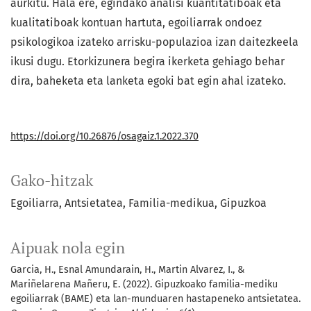
aurkitu. Hala ere, egindako analisi kuantitatiboak eta
kualitatiboak kontuan hartuta, egoiliarrak ondoez
psikologikoa izateko arrisku-populazioa izan daitezkeela
ikusi dugu. Etorkizunera begira ikerketa gehiago behar
dira, baheketa eta lanketa egoki bat egin ahal izateko.
https://doi.org/10.26876/osagaiz.1.2022.370
Gako-hitzak
Egoiliarra
Antsietatea
Familia-medikua
Gipuzkoa
Aipuak nola egin
Garcia, H., Esnal Amundarain, H., Martin Alvarez, I., &
Mariñelarena Mañeru, E. (2022). Gipuzkoako familia-mediku
egoiliarrak (BAME) eta lan-munduaren hastapeneko antsietatea.