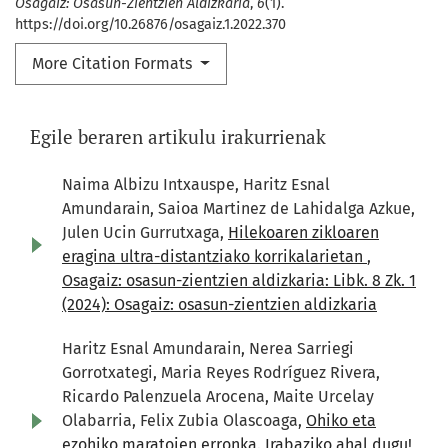
Osagaiz: Osasun-Zientzien Aldizkaria
,
6
(1).
https://doi.org/10.26876/osagaiz.1.2022.370
More Citation Formats
Egile beraren artikulu irakurrienak
Naima Albizu Intxauspe, Haritz Esnal
Amundarain, Saioa Martinez de Lahidalga Azkue,
Julen Ucin Gurrutxaga,
Hilekoaren zikloaren
eragina ultra-distantziako korrikalarietan
,
Osagaiz: osasun-zientzien aldizkaria: Libk. 8 Zk. 1
(2024): Osagaiz: osasun-zientzien aldizkaria
Haritz Esnal Amundarain, Nerea Sarriegi
Gorrotxategi, Maria Reyes Rodríguez Rivera,
Ricardo Palenzuela Arocena, Maite Urcelay
Olabarria, Felix Zubia Olascoaga,
Ohiko eta
ezohiko maratoien erronka. Irabaziko ahal dugu!