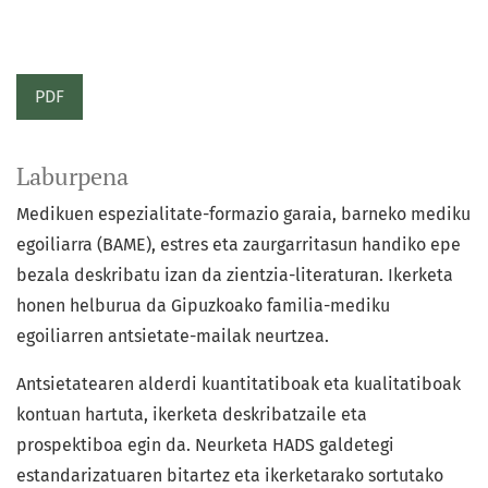
PDF
Laburpena
Medikuen espezialitate-formazio garaia, barneko mediku
egoiliarra (BAME), estres eta zaurgarritasun handiko epe
bezala deskribatu izan da zientzia-literaturan. Ikerketa
honen helburua da Gipuzkoako familia-mediku
egoiliarren antsietate-mailak neurtzea.
Antsietatearen alderdi kuantitatiboak eta kualitatiboak
kontuan hartuta, ikerketa deskribatzaile eta
prospektiboa egin da. Neurketa HADS galdetegi
estandarizatuaren bitartez eta ikerketarako sortutako