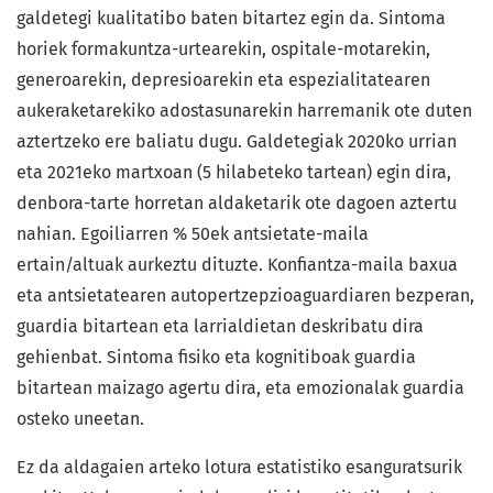
galdetegi kualitatibo baten bitartez egin da. Sintoma
horiek formakuntza-urtearekin, ospitale-motarekin,
generoarekin, depresioarekin eta espezialitatearen
aukeraketarekiko adostasunarekin harremanik ote duten
aztertzeko ere baliatu dugu. Galdetegiak 2020ko urrian
eta 2021eko martxoan (5 hilabeteko tartean) egin dira,
denbora-tarte horretan aldaketarik ote dagoen aztertu
nahian. Egoiliarren % 50ek antsietate-maila
ertain/altuak aurkeztu dituzte. Konfiantza-maila baxua
eta antsietatearen autopertzepzioaguardiaren bezperan,
guardia bitartean eta larrialdietan deskribatu dira
gehienbat. Sintoma fisiko eta kognitiboak guardia
bitartean maizago agertu dira, eta emozionalak guardia
osteko uneetan.
Ez da aldagaien arteko lotura estatistiko esanguratsurik