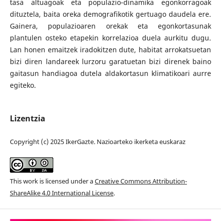
tasa altuagoak eta populazio-dinamika egonkorragoak
dituztela, baita oreka demografikotik gertuago daudela ere.
Gainera, populazioaren orekak eta egonkortasunak
plantulen osteko etapekin korrelazioa duela aurkitu dugu.
Lan honen emaitzek iradokitzen dute, habitat arrokatsuetan
bizi diren landareek lurzoru garatuetan bizi direnek baino
gaitasun handiagoa dutela aldakortasun klimatikoari aurre
egiteko.
Lizentzia
Copyright (c) 2025 IkerGazte. Nazioarteko ikerketa euskaraz
This work is licensed under a
Creative Commons Attribution-
ShareAlike 4.0 International License
.