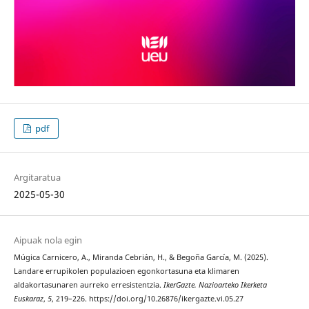
pdf
Argitaratua
2025-05-30
Aipuak nola egin
Múgica Carnicero, A., Miranda Cebrián, H., & Begoña García, M. (2025).
Landare errupikolen populazioen egonkortasuna eta klimaren
aldakortasunaren aurreko erresistentzia.
IkerGazte. Nazioarteko Ikerketa
Euskaraz
,
5
, 219–226. https://doi.org/10.26876/ikergazte.vi.05.27