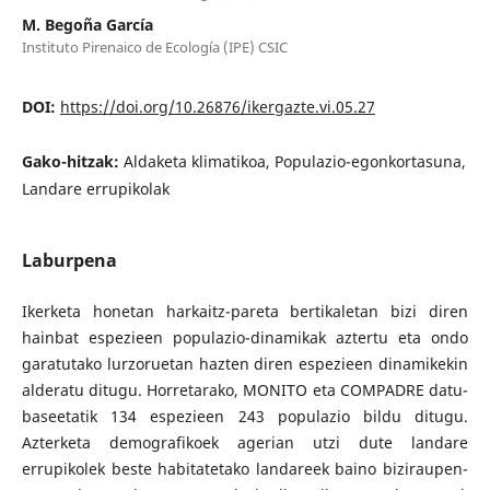
M. Begoña García
Instituto Pirenaico de Ecología (IPE) CSIC
DOI:
https://doi.org/10.26876/ikergazte.vi.05.27
Gako-hitzak:
Aldaketa klimatikoa, Populazio-egonkortasuna,
Landare errupikolak
Laburpena
Ikerketa honetan harkaitz-pareta bertikaletan bizi diren
hainbat espezieen populazio-dinamikak aztertu eta ondo
garatutako lurzoruetan hazten diren espezieen dinamikekin
alderatu ditugu. Horretarako, MONITO eta COMPADRE datu-
baseetatik 134 espezieen 243 populazio bildu ditugu.
Azterketa demografikoek agerian utzi dute landare
errupikolek beste habitatetako landareek baino biziraupen-