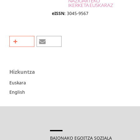
eISSN
: 3045-9567
Hizkuntza
Euskara
English
BAIONAKO EGOITZA SOZIALA