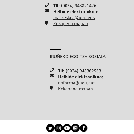
Tlf:
(0034) 943821426
Helbide elektronikoa:
markeskoa@ueu.eus
Kokapena mapan
IRUÑEKO EGOITZA SOZIALA
Tlf:
(0034) 948362563
Helbide elektronikoa:
nafarroa@ueu.eus
Kokapena mapan