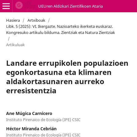
UEUren Aldizkari Zientifikoen Ataria
Hasiera
/
Artxiboak
/
Libk. 5 (2025): VI. Ikergazte. Nazioarteko ikerketa euskaraz.
Kongresuko artikulu bilduma. Zientziak eta Natura Zientziak
/
Artikuluak
Landare errupikolen populazioen
egonkortasuna eta klimaren
aldakortasunaren aurreko
erresistentzia
Ane Múgica Carnicero
Instituto Pirenaico de Ecología (IPE) CSIC
Héctor Miranda Cebrián
Instituto Pirenaico de Ecología (IPE) CSIC