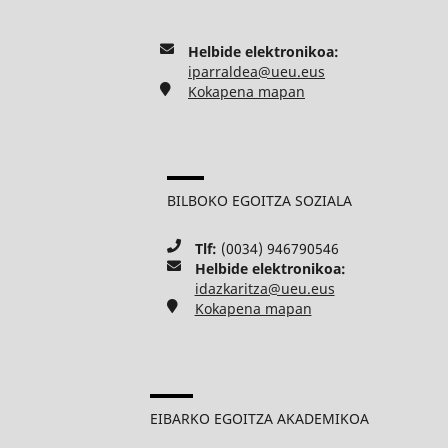
Helbide elektronikoa:
iparraldea@ueu.eus
Kokapena mapan
BILBOKO EGOITZA SOZIALA
Tlf:
(0034) 946790546
Helbide elektronikoa:
idazkaritza@ueu.eus
Kokapena mapan
EIBARKO EGOITZA AKADEMIKOA