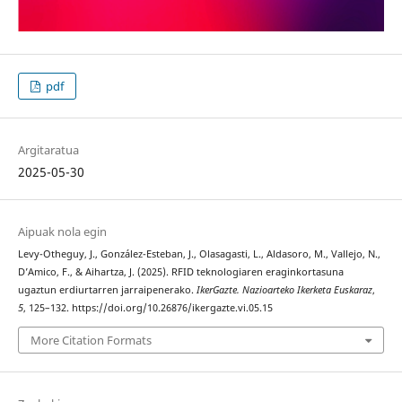
pdf
Argitaratua
2025-05-30
Aipuak nola egin
Levy-Otheguy, J., González-Esteban, J., Olasagasti, L., Aldasoro, M., Vallejo, N.,
D’Amico, F., & Aihartza, J. (2025). RFID teknologiaren eraginkortasuna
ugaztun erdiurtarren jarraipenerako.
IkerGazte. Nazioarteko Ikerketa Euskaraz
,
5
, 125–132. https://doi.org/10.26876/ikergazte.vi.05.15
More Citation Formats