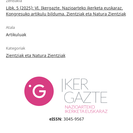
Zenbakia
Libk. 5 (2025): VI. Ikergazte. Nazioarteko ikerketa euskaraz.
Kongresuko artikulu bilduma. Zientziak eta Natura Zientziak
Atala
Artikuluak
Kategoriak
Zientziak eta Natura Zientziak
eISSN
: 3045-9567