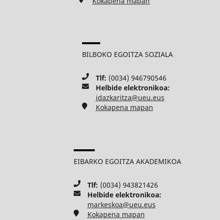
Kokapena mapan
BILBOKO EGOITZA SOZIALA
Tlf:
(0034) 946790546
Helbide elektronikoa:
idazkaritza@ueu.eus
Kokapena mapan
EIBARKO EGOITZA AKADEMIKOA
Tlf:
(0034) 943821426
Helbide elektronikoa:
markeskoa@ueu.eus
Kokapena mapan