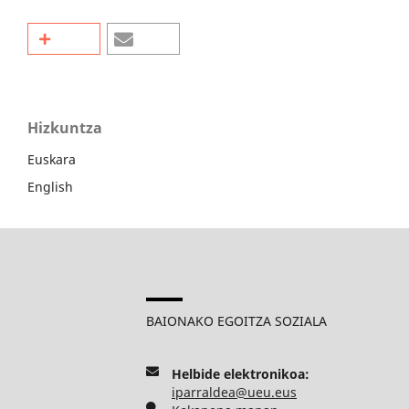
Hizkuntza
Euskara
English
BAIONAKO EGOITZA SOZIALA
Helbide elektronikoa:
iparraldea@ueu.eus