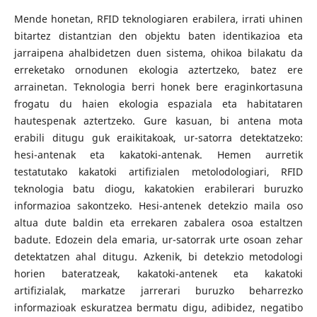
Mende honetan, RFID teknologiaren erabilera, irrati uhinen
bitartez distantzian den objektu baten identikazioa eta
jarraipena ahalbidetzen duen sistema, ohikoa bilakatu da
erreketako ornodunen ekologia aztertzeko, batez ere
arrainetan. Teknologia berri honek bere eraginkortasuna
frogatu du haien ekologia espaziala eta habitataren
hautespenak aztertzeko. Gure kasuan, bi antena mota
erabili ditugu guk eraikitakoak, ur-satorra detektatzeko:
hesi-antenak eta kakatoki-antenak. Hemen aurretik
testatutako kakatoki artifizialen metolodologiari, RFID
teknologia batu diogu, kakatokien erabilerari buruzko
informazioa sakontzeko. Hesi-antenek detekzio maila oso
altua dute baldin eta errekaren zabalera osoa estaltzen
badute. Edozein dela emaria, ur-satorrak urte osoan zehar
detektatzen ahal ditugu. Azkenik, bi detekzio metodologi
horien bateratzeak, kakatoki-antenek eta kakatoki
artifizialak, markatze jarrerari buruzko beharrezko
informazioak eskuratzea bermatu digu, adibidez, negatibo