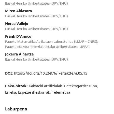
Euskal Herriko Unibertsitatea (UPV/EHU)
Miren Aldasoro
Euskal Herriko Unibertsitatea (UPV/EHU)
Nerea Vallejo
Euskal Herriko Unibertsitatea (UPV/EHU)
Frank D'Amico
Paueko Matematika Aplikatuen Laboratorioa (LMAP – CNRS);
Paueko eta Aturri Herrialdeetako Unibertsitatea (UPPA)
Joxerra Aihartza
Euskal Herriko Unibertsitatea (UPV/EHU)
DOI:
https://doi.org/10.26876/ikergazte.vi.05.15
Gako-hitzak:
Kakatoki artifizialak, Detektagarritasuna,
Erreka, Espezie iheskorrak, Telemetria
Laburpena