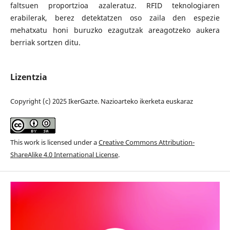
faltsuen proportzioa azaleratuz. RFID teknologiaren
erabilerak, berez detektatzen oso zaila den espezie
mehatxatu honi buruzko ezagutzak areagotzeko aukera
berriak sortzen ditu.
Lizentzia
Copyright (c) 2025 IkerGazte. Nazioarteko ikerketa euskaraz
This work is licensed under a
Creative Commons Attribution-
ShareAlike 4.0 International License
.