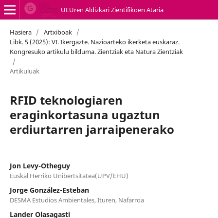
UEUren Aldizkari Zientifikoen Ataria
Hasiera
/
Artxiboak
/
Libk. 5 (2025): VI. Ikergazte. Nazioarteko ikerketa euskaraz.
Kongresuko artikulu bilduma. Zientziak eta Natura Zientziak
/
Artikuluak
RFID teknologiaren
eraginkortasuna ugaztun
erdiurtarren jarraipenerako
Jon Levy-Otheguy
Euskal Herriko Unibertsitatea(UPV/EHU)
Jorge González-Esteban
DESMA Estudios Ambientales, Ituren, Nafarroa
Lander Olasagasti