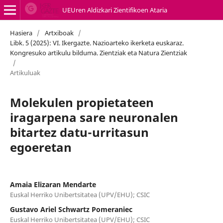
UEUren Aldizkari Zientifikoen Ataria
Hasiera
/
Artxiboak
/
Libk. 5 (2025): VI. Ikergazte. Nazioarteko ikerketa euskaraz.
Kongresuko artikulu bilduma. Zientziak eta Natura Zientziak
/
Artikuluak
Molekulen propietateen
iragarpena sare neuronalen
bitartez datu-urritasun
egoeretan
Amaia Elizaran Mendarte
Euskal Herriko Unibertsitatea (UPV/EHU); CSIC
Gustavo Ariel Schwartz Pomeraniec
Euskal Herriko Unibertsitatea (UPV/EHU); CSIC