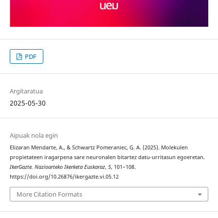
PDF
Argitaratua
2025-05-30
Aipuak nola egin
Elizaran Mendarte, A., & Schwartz Pomeraniec, G. A. (2025). Molekulen
propietateen iragarpena sare neuronalen bitartez datu-urritasun egoeretan.
IkerGazte. Nazioarteko Ikerketa Euskaraz
,
5
, 101–108.
https://doi.org/10.26876/ikergazte.vi.05.12
More Citation Formats