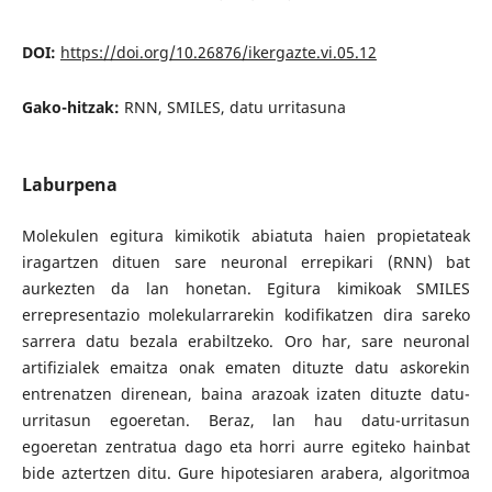
DOI:
https://doi.org/10.26876/ikergazte.vi.05.12
Gako-hitzak:
RNN, SMILES, datu urritasuna
Laburpena
Molekulen egitura kimikotik abiatuta haien propietateak
iragartzen dituen sare neuronal errepikari (RNN) bat
aurkezten da lan honetan. Egitura kimikoak SMILES
errepresentazio molekularrarekin kodifikatzen dira sareko
sarrera datu bezala erabiltzeko. Oro har, sare neuronal
artifizialek emaitza onak ematen dituzte datu askorekin
entrenatzen direnean, baina arazoak izaten dituzte datu-
urritasun egoeretan. Beraz, lan hau datu-urritasun
egoeretan zentratua dago eta horri aurre egiteko hainbat
bide aztertzen ditu. Gure hipotesiaren arabera, algoritmoa