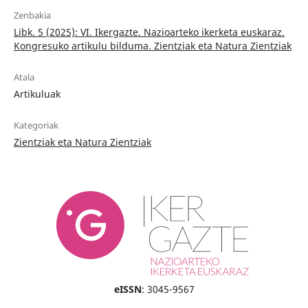
Zenbakia
Libk. 5 (2025): VI. Ikergazte. Nazioarteko ikerketa euskaraz.
Kongresuko artikulu bilduma. Zientziak eta Natura Zientziak
Atala
Artikuluak
Kategoriak
Zientziak eta Natura Zientziak
eISSN
: 3045-9567