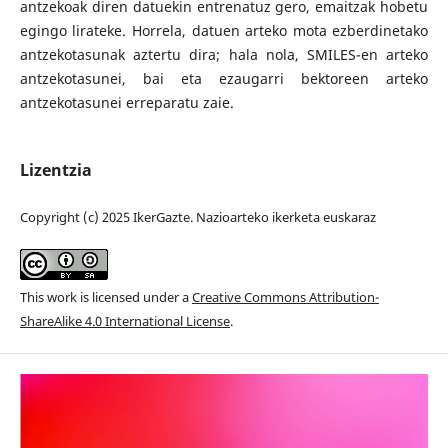
antzekoak diren datuekin entrenatuz gero, emaitzak hobetu
egingo lirateke. Horrela, datuen arteko mota ezberdinetako
antzekotasunak aztertu dira; hala nola, SMILES-en arteko
antzekotasunei, bai eta ezaugarri bektoreen arteko
antzekotasunei erreparatu zaie.
Lizentzia
Copyright (c) 2025 IkerGazte. Nazioarteko ikerketa euskaraz
This work is licensed under a
Creative Commons Attribution-
ShareAlike 4.0 International License
.