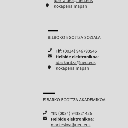
iparraldea@ueu.eus
Kokapena mapan
BILBOKO EGOITZA SOZIALA
Tlf:
(0034) 946790546
Helbide elektronikoa:
idazkaritza@ueu.eus
Kokapena mapan
EIBARKO EGOITZA AKADEMIKOA
Tlf:
(0034) 943821426
Helbide elektronikoa:
markeskoa@ueu.eus