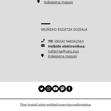
Kokapena mapan
IRUÑEKO EGOITZA SOZIALA
Tlf:
(0034) 948362563
Helbide elektronikoa:
nafarroa@ueu.eus
Kokapena mapan
Ohar legala
Cookie-politika
Irisgarritasuna
Kontaktua