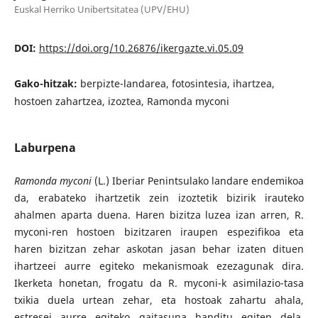
Euskal Herriko Unibertsitatea (UPV/EHU)
DOI:
https://doi.org/10.26876/ikergazte.vi.05.09
Gako-hitzak:
berpizte-landarea, fotosintesia, ihartzea,
hostoen zahartzea, izoztea, Ramonda myconi
Laburpena
Ramonda myconi
(L.) Iberiar Penintsulako landare endemikoa
da, erabateko ihartzetik zein izoztetik bizirik irauteko
ahalmen aparta duena. Haren bizitza luzea izan arren, R.
myconi-ren hostoen bizitzaren iraupen espezifikoa eta
haren bizitzan zehar askotan jasan behar izaten dituen
ihartzeei aurre egiteko mekanismoak ezezagunak dira.
Ikerketa honetan, frogatu da R. myconi-k asimilazio-tasa
txikia duela urtean zehar, eta hostoak zahartu ahala,
estresei aurre egiteko gaitasuna handitu egiten dela.