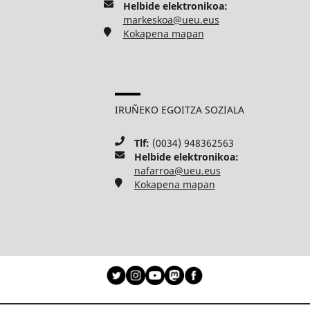
Helbide elektronikoa:
markeskoa@ueu.eus
Kokapena mapan
IRUÑEKO EGOITZA SOZIALA
Tlf:
(0034) 948362563
Helbide elektronikoa:
nafarroa@ueu.eus
Kokapena mapan