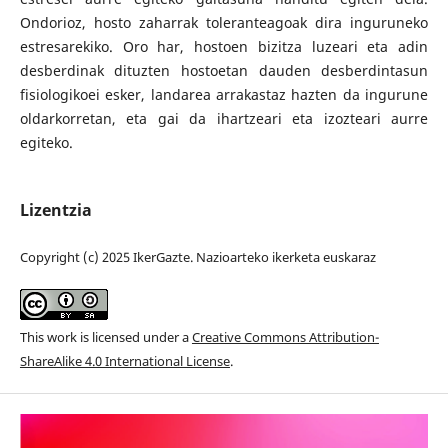
Ondorioz, hosto zaharrak toleranteagoak dira inguruneko
estresarekiko. Oro har, hostoen bizitza luzeari eta adin
desberdinak dituzten hostoetan dauden desberdintasun
fisiologikoei esker, landarea arrakastaz hazten da ingurune
oldarkorretan, eta gai da ihartzeari eta izozteari aurre
egiteko.
Lizentzia
Copyright (c) 2025 IkerGazte. Nazioarteko ikerketa euskaraz
This work is licensed under a
Creative Commons Attribution-
ShareAlike 4.0 International License
.