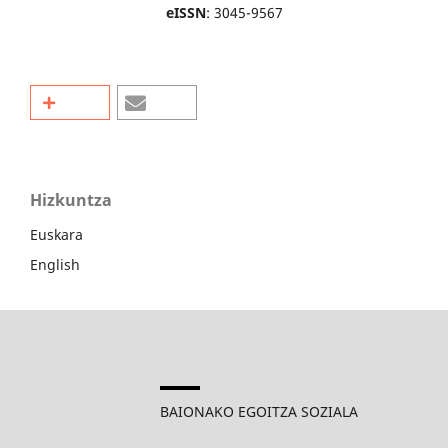
eISSN
: 3045-9567
Hizkuntza
Euskara
English
BAIONAKO EGOITZA SOZIALA