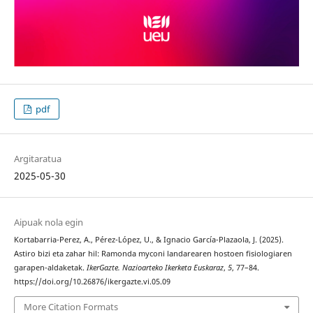
pdf
Argitaratua
2025-05-30
Aipuak nola egin
Kortabarria-Perez, A., Pérez-López, U., & Ignacio García-Plazaola, J. (2025).
Astiro bizi eta zahar hil: Ramonda myconi landarearen hostoen fisiologiaren
garapen-aldaketak.
IkerGazte. Nazioarteko Ikerketa Euskaraz
,
5
, 77–84.
https://doi.org/10.26876/ikergazte.vi.05.09
More Citation Formats