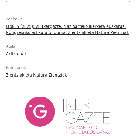
Zenbakia
Libk. 5 (2025): VI. Ikergazte. Nazioarteko ikerketa euskaraz.
Kongresuko artikulu bilduma. Zientziak eta Natura Zientziak
Atala
Artikuluak
Kategoriak
Zientziak eta Natura Zientziak