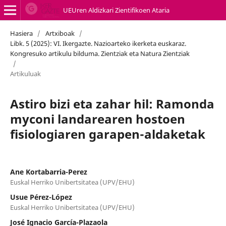
UEUren Aldizkari Zientifikoen Ataria
Hasiera
/
Artxiboak
/
Libk. 5 (2025): VI. Ikergazte. Nazioarteko ikerketa euskaraz.
Kongresuko artikulu bilduma. Zientziak eta Natura Zientziak
/
Artikuluak
Astiro bizi eta zahar hil: Ramonda
myconi landarearen hostoen
fisiologiaren garapen-aldaketak
Ane Kortabarria-Perez
Euskal Herriko Unibertsitatea (UPV/EHU)
Usue Pérez-López
Euskal Herriko Unibertsitatea (UPV/EHU)
José Ignacio García-Plazaola