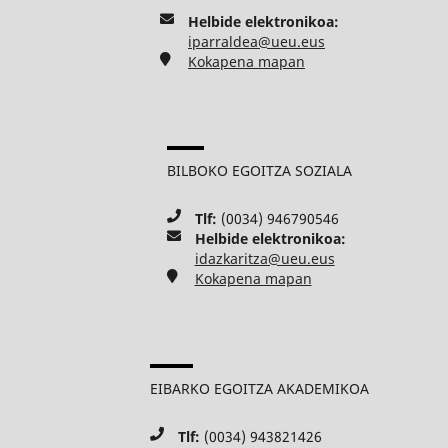
Helbide elektronikoa:
iparraldea@ueu.eus
Kokapena mapan
BILBOKO EGOITZA SOZIALA
Tlf:
(0034) 946790546
Helbide elektronikoa:
idazkaritza@ueu.eus
Kokapena mapan
EIBARKO EGOITZA AKADEMIKOA
Tlf:
(0034) 943821426