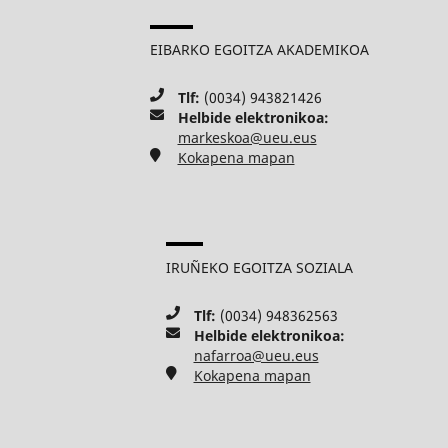
EIBARKO EGOITZA AKADEMIKOA
Tlf:
(0034) 943821426
Helbide elektronikoa:
markeskoa@ueu.eus
Kokapena mapan
IRUÑEKO EGOITZA SOZIALA
Tlf:
(0034) 948362563
Helbide elektronikoa:
nafarroa@ueu.eus
Kokapena mapan