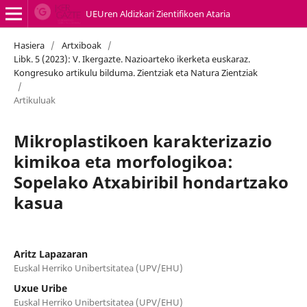
UEUren Aldizkari Zientifikoen Ataria
Hasiera
/
Artxiboak
/
Libk. 5 (2023): V. Ikergazte. Nazioarteko ikerketa euskaraz.
Kongresuko artikulu bilduma. Zientziak eta Natura Zientziak
/
Artikuluak
Mikroplastikoen karakterizazio
kimikoa eta morfologikoa:
Sopelako Atxabiribil hondartzako
kasua
Aritz Lapazaran
Euskal Herriko Unibertsitatea (UPV/EHU)
Uxue Uribe
Euskal Herriko Unibertsitatea (UPV/EHU)