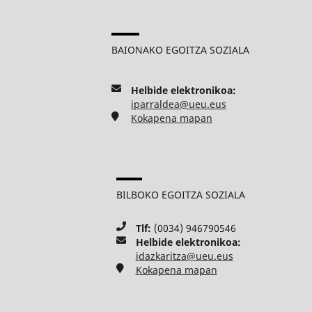
BAIONAKO EGOITZA SOZIALA
Helbide elektronikoa:
iparraldea@ueu.eus
Kokapena mapan
BILBOKO EGOITZA SOZIALA
Tlf:
(0034) 946790546
Helbide elektronikoa:
idazkaritza@ueu.eus
Kokapena mapan