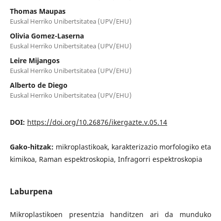
Thomas Maupas
Euskal Herriko Unibertsitatea (UPV/EHU)
Olivia Gomez-Laserna
Euskal Herriko Unibertsitatea (UPV/EHU)
Leire Mijangos
Euskal Herriko Unibertsitatea (UPV/EHU)
Alberto de Diego
Euskal Herriko Unibertsitatea (UPV/EHU)
DOI:
https://doi.org/10.26876/ikergazte.v.05.14
Gako-hitzak:
mikroplastikoak, karakterizazio morfologiko eta
kimikoa, Raman espektroskopia, Infragorri espektroskopia
Laburpena
Mikroplastikoen presentzia handitzen ari da munduko