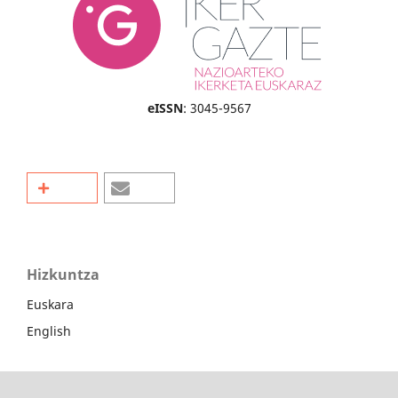
eISSN
: 3045-9567
Hizkuntza
Euskara
English