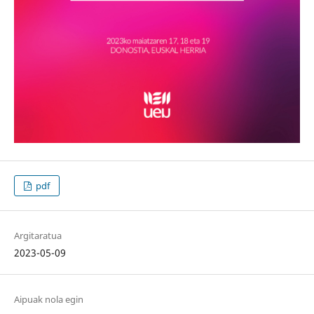
pdf
Argitaratua
2023-05-09
Aipuak nola egin