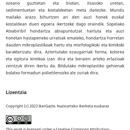
ozeano guztietan eta biotan, itsasoko uretan,
sedimentuetan eta kostaldeetan meta daitezke. Mundu
mailako arazo bihurtzen ari den auzi honek euskal
kostaldean duen egoera ikertzeke dago oraindik. Sopelako
Atxabiribil hondartza abiapuntutzat hartuta eta auzi
honetan hastapeneko urratsak emateko, hondartza horretan
dauden mikroplastikoak hartu eta morfologikoki eta kimikoki
karakterizatu dira. Aztertutako ezaugarriak forma, kolorea
eta egitura kimikoa izan dira eta beraien arteko erlazioak
zeintzuk diren ikertu da. Bildutako mikroplastiko gehienak
bolatxo formadun polietilenozko ale zuriak dira.
Lizentzia
Copyright (c) 2023 IkerGazte. Nazioarteko ikerketa euskaraz
This work is licensed under a
Creative Commons Attribution-