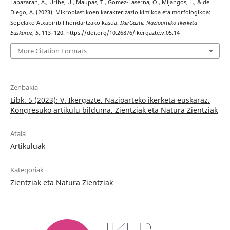
Lapazaran, A., Uribe, U., Maupas, T., Gomez-Laserna, O., Mijangos, L., & de
Diego, A. (2023). Mikroplastikoen karakterizazio kimikoa eta morfologikoa:
Sopelako Atxabiribil hondartzako kasua.
IkerGazte. Nazioarteko Ikerketa
Euskaraz
,
5
, 113–120. https://doi.org/10.26876/ikergazte.v.05.14
More Citation Formats
Zenbakia
Libk. 5 (2023): V. Ikergazte. Nazioarteko ikerketa euskaraz.
Kongresuko artikulu bilduma. Zientziak eta Natura Zientziak
Atala
Artikuluak
Kategoriak
Zientziak eta Natura Zientziak