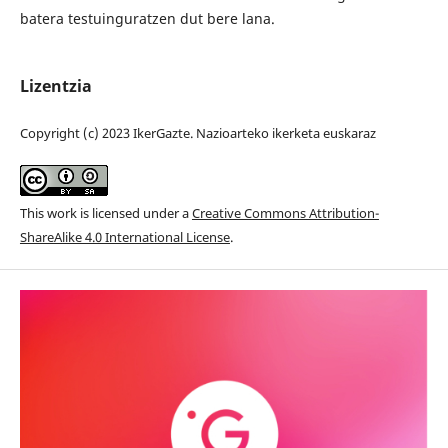
batera testuinguratzen dut bere lana.
Lizentzia
Copyright (c) 2023 IkerGazte. Nazioarteko ikerketa euskaraz
This work is licensed under a
Creative Commons Attribution-
ShareAlike 4.0 International License
.