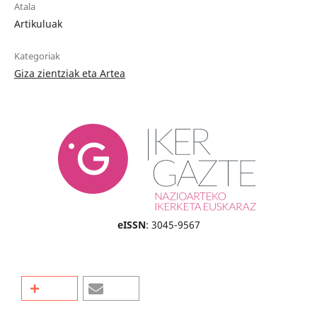
Atala
Artikuluak
Kategoriak
Giza zientziak eta Artea
eISSN
: 3045-9567