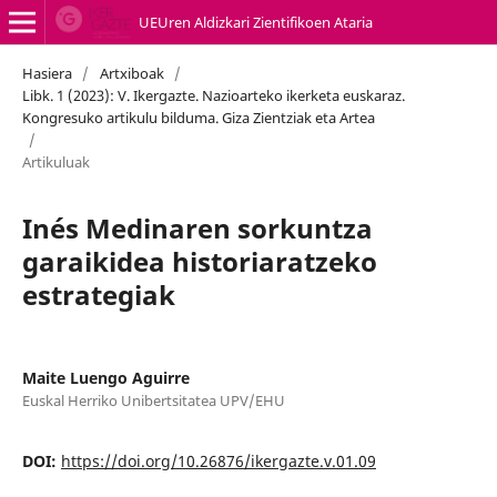
UEUren Aldizkari Zientifikoen Ataria
Hasiera
/
Artxiboak
/
Libk. 1 (2023): V. Ikergazte. Nazioarteko ikerketa euskaraz.
Kongresuko artikulu bilduma. Giza Zientziak eta Artea
/
Artikuluak
Inés Medinaren sorkuntza
garaikidea historiaratzeko
estrategiak
Maite Luengo Aguirre
Euskal Herriko Unibertsitatea UPV/EHU
DOI:
https://doi.org/10.26876/ikergazte.v.01.09