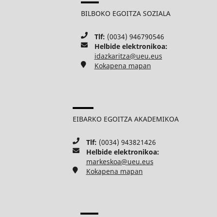
BILBOKO EGOITZA SOZIALA
Tlf:
(0034) 946790546
Helbide elektronikoa:
idazkaritza@ueu.eus
Kokapena mapan
EIBARKO EGOITZA AKADEMIKOA
Tlf:
(0034) 943821426
Helbide elektronikoa:
markeskoa@ueu.eus
Kokapena mapan