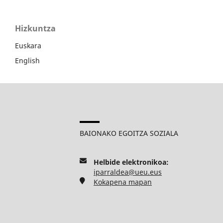
Hizkuntza
Euskara
English
BAIONAKO EGOITZA SOZIALA
Helbide elektronikoa:
iparraldea@ueu.eus
Kokapena mapan