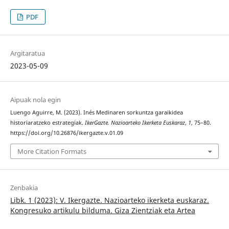
PDF
Argitaratua
2023-05-09
Aipuak nola egin
Luengo Aguirre, M. (2023). Inés Medinaren sorkuntza garaikidea
historiaratzeko estrategiak.
IkerGazte. Nazioarteko Ikerketa Euskaraz
,
1
, 75–80.
https://doi.org/10.26876/ikergazte.v.01.09
More Citation Formats
Zenbakia
Libk. 1 (2023): V. Ikergazte. Nazioarteko ikerketa euskaraz.
Kongresuko artikulu bilduma. Giza Zientziak eta Artea