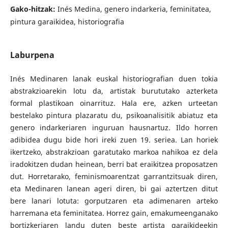
Gako-hitzak:
Inés Medina, genero indarkeria, feminitatea,
pintura garaikidea, historiografia
Laburpena
Inés Medinaren lanak euskal historiografian duen tokia
abstrakzioarekin lotu da, artistak burututako azterketa
formal plastikoan oinarrituz. Hala ere, azken urteetan
bestelako pintura plazaratu du, psikoanalisitik abiatuz eta
genero indarkeriaren inguruan hausnartuz. Ildo horren
adibidea dugu bide hori ireki zuen 19. seriea. Lan horiek
ikertzeko, abstrakzioan garatutako markoa nahikoa ez dela
iradokitzen dudan heinean, berri bat eraikitzea proposatzen
dut. Horretarako, feminismoarentzat garrantzitsuak diren,
eta Medinaren lanean ageri diren, bi gai aztertzen ditut
bere lanari lotuta: gorputzaren eta adimenaren arteko
harremana eta feminitatea. Horrez gain, emakumeenganako
bortizkeriaren landu duten beste artista garaikideekin