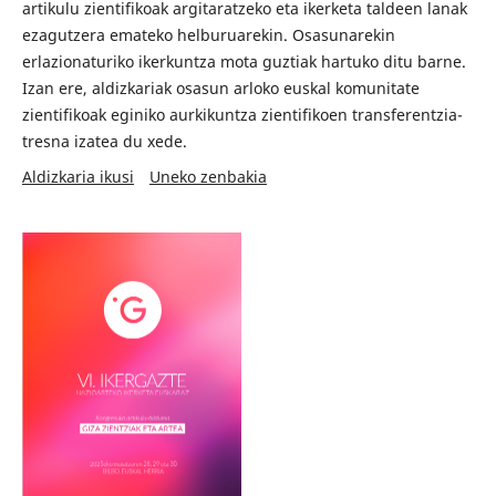
artikulu zientifikoak argitaratzeko eta ikerketa taldeen lanak
ezagutzera emateko helburuarekin. Osasunarekin
erlazionaturiko ikerkuntza mota guztiak hartuko ditu barne.
Izan ere, aldizkariak osasun arloko euskal komunitate
zientifikoak eginiko aurkikuntza zientifikoen transferentzia-
tresna izatea du xede.
Aldizkaria ikusi
Uneko zenbakia