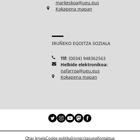
markeskoa@ueu.eus
Kokapena mapan
IRUÑEKO EGOITZA SOZIALA
Tlf:
(0034) 948362563
Helbide elektronikoa:
nafarroa@ueu.eus
Kokapena mapan
Ohar legala
Cookie-politika
Irisgarritasuna
Kontaktua