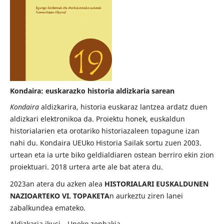
Kondaira: euskarazko historia aldizkaria sarean
Kondaira
aldizkarira, historia euskaraz lantzea ardatz duen
aldizkari elektronikoa da. Proiektu honek, euskaldun
historialarien eta orotariko historiazaleen topagune izan
nahi du. Kondaira UEUko Historia Sailak sortu zuen 2003.
urtean eta ia urte biko geldialdiaren ostean berriro ekin zion
proiektuari. 2018 urtera arte ale bat atera du.
2023an atera du azken alea
HISTORIALARI EUSKALDUNEN
NAZIOARTEKO VI. TOPAKETA
n aurkeztu ziren lanei
zabalkundea emateko.
Aldizkaria ikusi
Uneko zenbakia