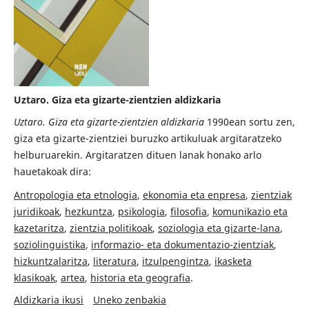
Uztaro. Giza eta gizarte-zientzien aldizkaria
Uztaro. Giza eta gizarte-zientzien aldizkaria
1990ean sortu zen,
giza eta gizarte-zientziei buruzko artikuluak argitaratzeko
helburuarekin. Argitaratzen dituen lanak honako arlo
hauetakoak dira:
Antropologia eta etnologia
,
ekonomia eta enpresa
,
zientziak
juridikoak
,
hezkuntza
,
psikologia
,
filosofia
,
komunikazio eta
kazetaritza
,
zientzia politikoak
,
soziologia eta gizarte-lana
,
soziolinguistika
,
informazio- eta dokumentazio-zientziak
,
hizkuntzalaritza
,
literatura
,
itzulpengintza
,
ikasketa
klasikoak
,
artea
,
historia eta geografia
.
Aldizkaria ikusi
Uneko zenbakia