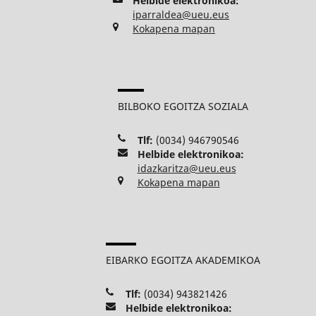
Helbide elektronikoa:
iparraldea@ueu.eus
Kokapena mapan
BILBOKO EGOITZA SOZIALA
Tlf:
(0034) 946790546
Helbide elektronikoa:
idazkaritza@ueu.eus
Kokapena mapan
EIBARKO EGOITZA AKADEMIKOA
Tlf:
(0034) 943821426
Helbide elektronikoa: