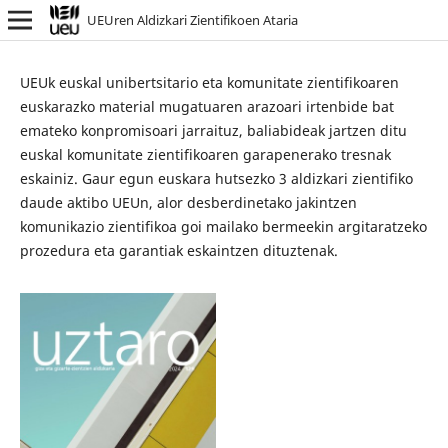
UEUren Aldizkari Zientifikoen Ataria
UEUk euskal unibertsitario eta komunitate zientifikoaren
euskarazko material mugatuaren arazoari irtenbide bat
emateko konpromisoari jarraituz, baliabideak jartzen ditu
euskal komunitate zientifikoaren garapenerako tresnak
eskainiz. Gaur egun euskara hutsezko 3 aldizkari zientifiko
daude aktibo UEUn, alor desberdinetako jakintzen
komunikazio zientifikoa goi mailako bermeekin argitaratzeko
prozedura eta garantiak eskaintzen dituztenak.