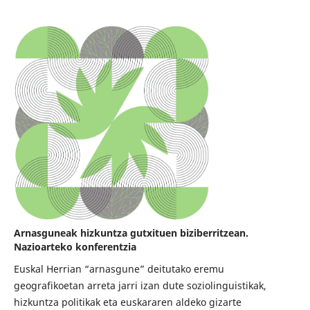
Arnasguneak hizkuntza gutxituen biziberritzean.
Nazioarteko konferentzia
Euskal Herrian “arnasgune” deitutako eremu
geografikoetan arreta jarri izan dute soziolinguistikak,
hizkuntza politikak eta euskararen aldeko gizarte