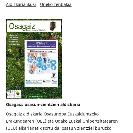
Aldizkaria ikusi
Uneko zenbakia
Osagaiz: osasun-zientzien aldizkaria
Osagaiz aldizkaria Osasungoa Euskalduntzeko
Erakundearen (OEE) eta Udako Euskal Unibertsitatearen
(UEU) elkarlanetik sortu da, osasun zientziei buruzko