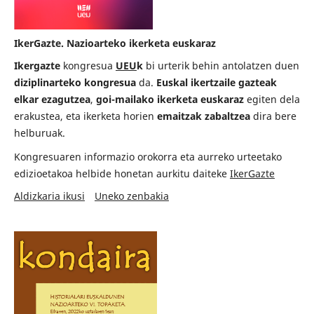
IkerGazte. Nazioarteko ikerketa euskaraz
Ikergazte
kongresua
UEU
k
bi urterik behin antolatzen duen
diziplinarteko kongresua
da.
Euskal ikertzaile gazteak
elkar ezagutzea
,
goi-mailako ikerketa euskaraz
egiten dela
erakustea, eta ikerketa horien
emaitzak zabaltzea
dira bere
helburuak.
Kongresuaren informazio orokorra eta aurreko urteetako
edizioetakoa helbide honetan aurkitu daiteke
IkerGazte
Aldizkaria ikusi
Uneko zenbakia