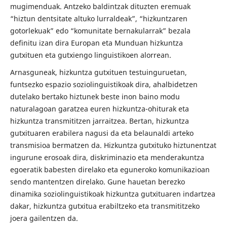
mugimenduak. Antzeko baldintzak dituzten eremuak
“hiztun dentsitate altuko lurraldeak”, “hizkuntzaren
gotorlekuak” edo “komunitate bernakularrak” bezala
definitu izan dira Europan eta Munduan hizkuntza
gutxituen eta gutxiengo linguistikoen alorrean.
Arnasguneak, hizkuntza gutxituen testuinguruetan,
funtsezko espazio soziolinguistikoak dira, ahalbidetzen
dutelako bertako hiztunek beste inon baino modu
naturalagoan garatzea euren hizkuntza-ohiturak eta
hizkuntza transmititzen jarraitzea. Bertan, hizkuntza
gutxituaren erabilera nagusi da eta belaunaldi arteko
transmisioa bermatzen da. Hizkuntza gutxituko hiztunentzat
ingurune erosoak dira, diskriminazio eta menderakuntza
egoeratik babesten direlako eta eguneroko komunikazioan
sendo mantentzen direlako. Gune hauetan berezko
dinamika soziolinguistikoak hizkuntza gutxituaren indartzea
dakar, hizkuntza gutxitua erabiltzeko eta transmititzeko
joera gailentzen da.