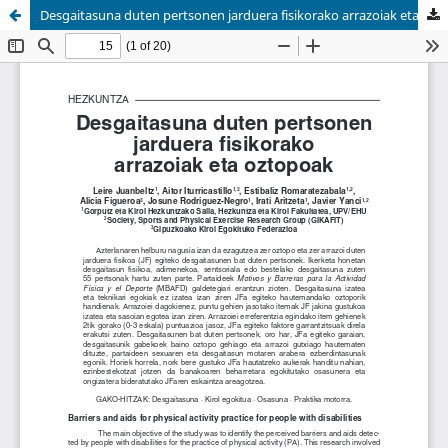
Desgaitasuna duten pertsonen jarduera fisikorako arrazoiak eta oztopoak