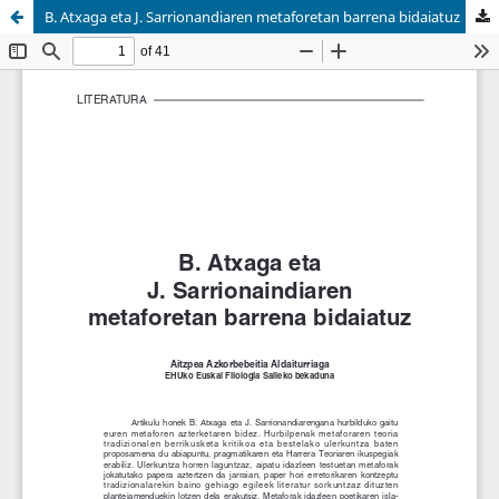
B. Atxaga eta J. Sarrionandiaren metaforetan barrena bidaiatuz