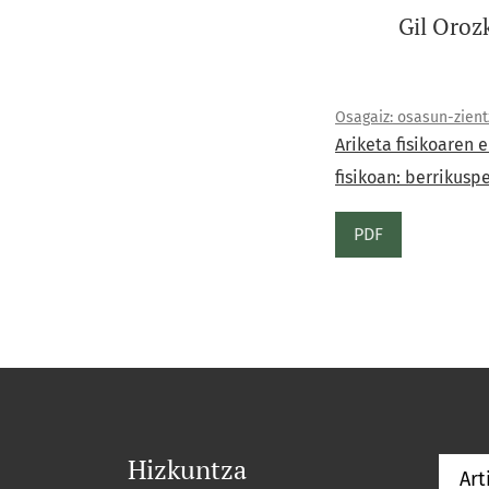
Gil Oroz
Osagaiz: osasun-zientz
Ariketa fisikoaren 
fisikoan: berrikusp
PDF
Hizkuntza
Art