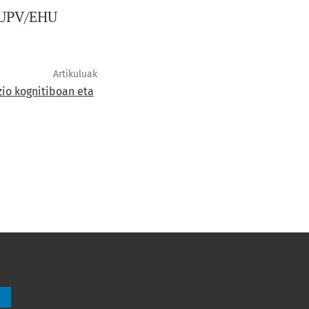
a UPV/EHU
Artikuluak
zio kognitiboan eta