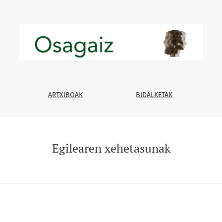
ARTXIBOAK
BIDALKETAK
Egilearen xehetasunak