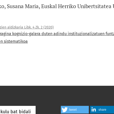
ko, Susana Maria, Euskal Herriko Unibertsitate
ien aldizkaria Libk. 4 Zk. 2 (2020)
eragina kognizio-galera duten adindu instituzionalizatuen funt
en sistematikoa
tweet
share
ikulu bat bidali