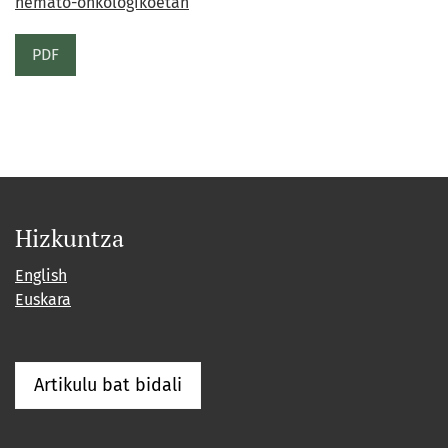
hemato-onkologikoetan
PDF
Hizkuntza
English
Euskara
Artikulu bat bidali