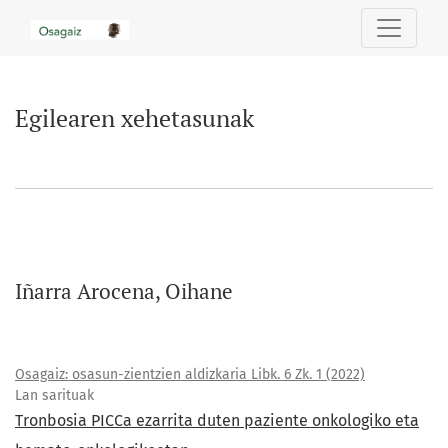
Egilearen xehetasunak
Egilearen xehetasunak
Iñarra Arocena, Oihane
Osagaiz: osasun-zientzien aldizkaria Libk. 6 Zk. 1 (2022)
Lan sarituak
Tronbosia PICCa ezarrita duten paziente onkologiko eta