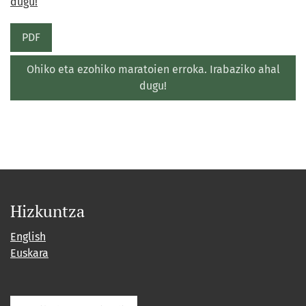
dugu!
PDF
Ohiko eta ezohiko maratoien erroka. Irabaziko ahal
dugu!
Hizkuntza
English
Euskara