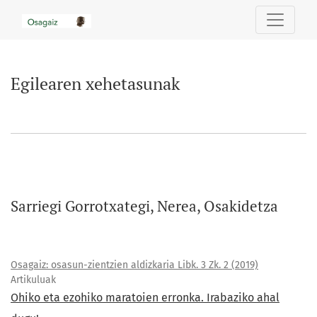
Egilearen xehetasunak
Egilearen xehetasunak
Sarriegi Gorrotxategi, Nerea, Osakidetza
Osagaiz: osasun-zientzien aldizkaria Libk. 3 Zk. 2 (2019)
Artikuluak
Ohiko eta ezohiko maratoien erronka. Irabaziko ahal