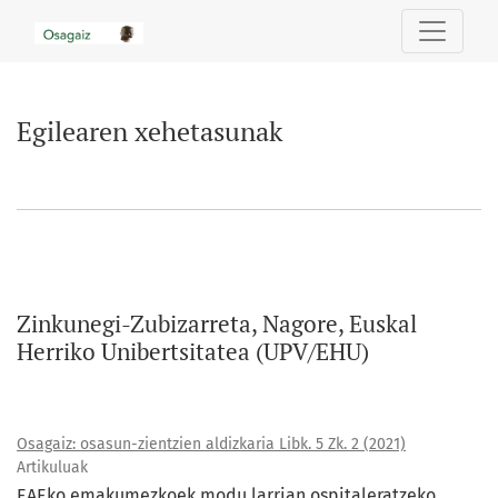
Egilearen xehetasunak
Egilearen xehetasunak
Zinkunegi-Zubizarreta, Nagore, Euskal
Herriko Unibertsitatea (UPV/EHU)
Osagaiz: osasun-zientzien aldizkaria Libk. 5 Zk. 2 (2021)
Artikuluak
EAEko emakumezkoek modu larrian ospitaleratzeko