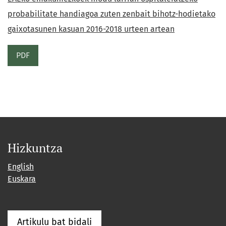
probabilitate handiagoa zuten zenbait bihotz-hodietako
gaixotasunen kasuan 2016-2018 urteen artean
PDF
Hizkuntza
English
Euskara
Artikulu bat bidali