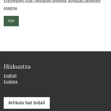
Erkidegoan (EAE) sexuaren arabera, Bihotzez sarearen
eragina
PDF
Hizkuntza
English
Euskara
Artikulu bat bidali