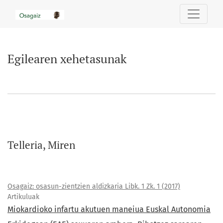
Egilearen xehetasunak
Egilearen xehetasunak
Telleria, Miren
Osagaiz: osasun-zientzien aldizkaria Libk. 1 Zk. 1 (2017)
Artikuluak
Miokardioko infartu akutuen maneiua Euskal Autonomia