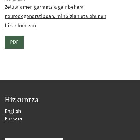
Zelula amen garrantzia gainbehera
neurodegeneratiboan, minbizian eta ehunen
birsorkuntzan
PDF
Hizkuntza
English
Euskara