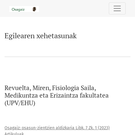
Egilearen xehetasunak
Egilearen xehetasunak
Revuelta, Miren, Fisiologia Saila,
Medikuntza eta Erizaintza fakultatea
(UPV/EHU)
Osagaiz: osasun-zientzien aldizkaria Libk. 7 Zk. 1 (2023)
Artikuluak