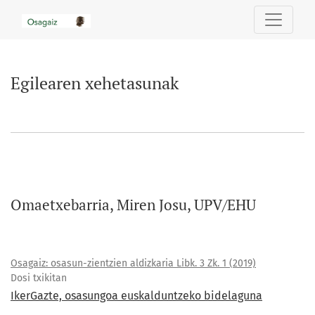
Egilearen xehetasunak
Egilearen xehetasunak
Omaetxebarria, Miren Josu, UPV/EHU
Osagaiz: osasun-zientzien aldizkaria Libk. 3 Zk. 1 (2019)
Dosi txikitan
IkerGazte, osasungoa euskalduntzeko bidelaguna