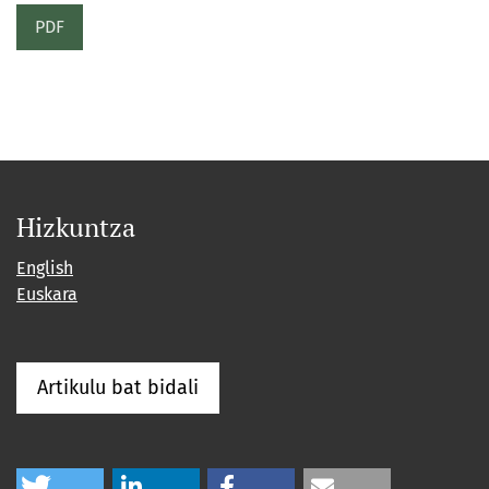
PDF
Hizkuntza
English
Euskara
Artikulu bat bidali