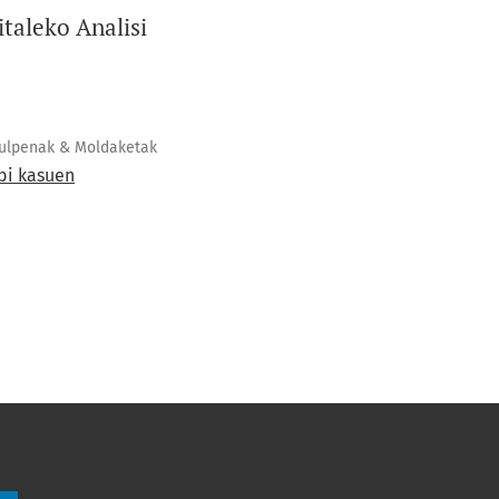
taleko Analisi
zulpenak & Moldaketak
bi kasuen