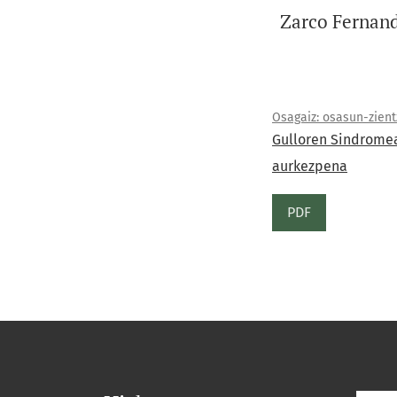
Zarco Fernand
Osagaiz: osasun-zientz
Gulloren Sindromea
aurkezpena
PDF