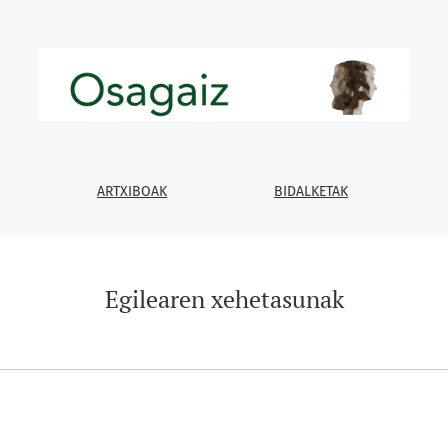
ARTXIBOAK
BIDALKETAK
Egilearen xehetasunak