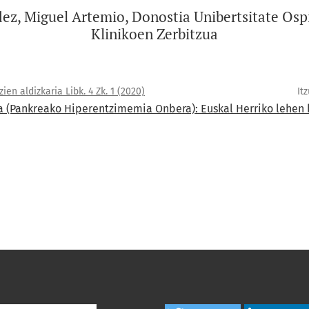
ez, Miguel Artemio, Donostia Unibertsitate Ospi
Klinikoen Zerbitzua
ien aldizkaria Libk. 4 Zk. 1 (2020)
It
 (Pankreako Hiperentzimemia Onbera): Euskal Herriko lehen 