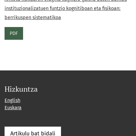
instituzionalizatuen funtzio kognitiboan eta fisikoan:
berrikuspen sistematikoa
PDF
Hizkuntza
English
Euskara
Artikulu bat bidali