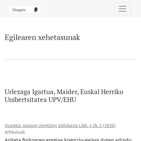
Egilearen xehetasunak
Egilearen xehetasunak
Urlezaga Igartua, Maider, Euskal Herriko
Unibertsitatea UPV/EHU
Osagaiz: osasun-zientzien aldizkaria Libk. 4 Zk. 2 (2020)
Artikuluak
Ariketa fisikoaren eragina kognizio-galera duten adindu