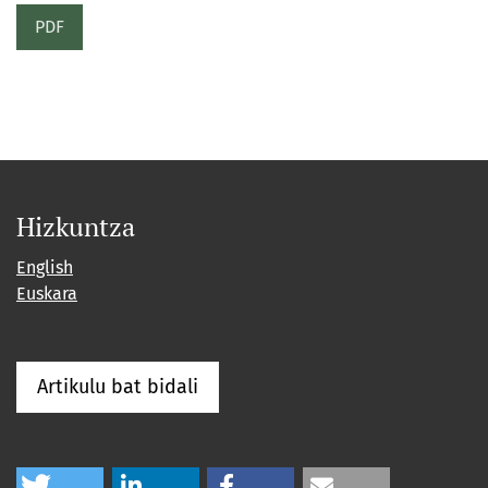
PDF
Hizkuntza
English
Euskara
Artikulu bat bidali