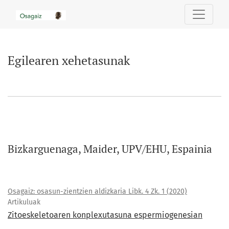
Egilearen xehetasunak
Egilearen xehetasunak
Bizkarguenaga, Maider, UPV/EHU, Espainia
Osagaiz: osasun-zientzien aldizkaria Libk. 4 Zk. 1 (2020)
Artikuluak
Zitoeskeletoaren konplexutasuna espermiogenesian