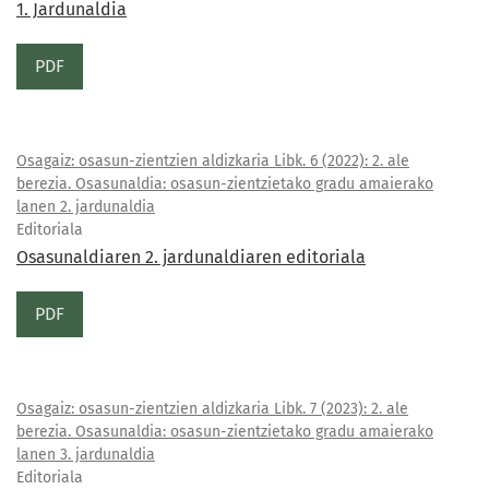
1. Jardunaldia
PDF
Osagaiz: osasun-zientzien aldizkaria Libk. 6 (2022): 2. ale
berezia. Osasunaldia: osasun-zientzietako gradu amaierako
lanen 2. jardunaldia
Editoriala
Osasunaldiaren 2. jardunaldiaren editoriala
PDF
Osagaiz: osasun-zientzien aldizkaria Libk. 7 (2023): 2. ale
berezia. Osasunaldia: osasun-zientzietako gradu amaierako
lanen 3. jardunaldia
Editoriala