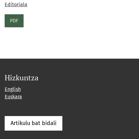
Editoriala
PDF
Hizkuntza
English
Euskara
Artikulu bat bidali