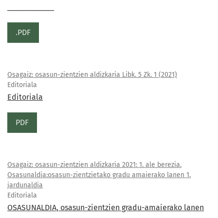
____________
.PDF
Osagaiz: osasun-zientzien aldizkaria Libk. 5 Zk. 1 (2021)
Editoriala
Editoriala
PDF
Osagaiz: osasun-zientzien aldizkaria 2021: 1. ale berezia.
Osasunaldia:osasun-zientzietako gradu amaierako lanen 1.
jardunaldia
Editoriala
OSASUNALDIA, osasun-zientzien gradu-amaierako lanen