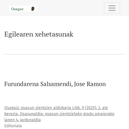
Egilearen xehetasunak
Egilearen xehetasunak
Furundarena Salsamendi, Jose Ramon
Osagaiz: osasun-zientzien aldizkaria Libk. 9 (2025): 2. ale
berezia. Osasunaldia: osasun-zientzietako gradu amaierako
lanen 4. jardunaldia
Editoriala