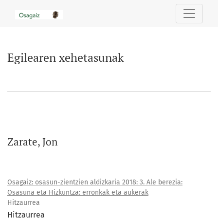
Egilearen xehetasunak
Egilearen xehetasunak
Zarate, Jon
Osagaiz: osasun-zientzien aldizkaria 2018: 3. Ale berezia:
Osasuna eta Hizkuntza: erronkak eta aukerak
Hitzaurrea
Hitzaurrea