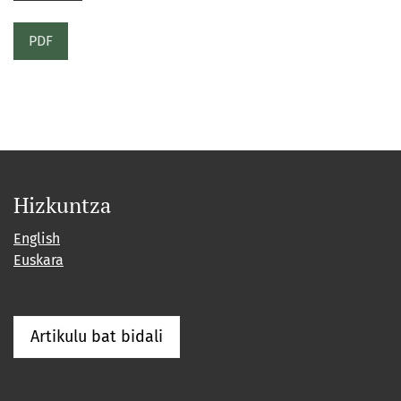
PDF
Hizkuntza
English
Euskara
Artikulu bat bidali