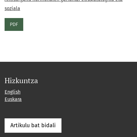
soziala
PDF
Hizkuntza
English
Euskara
Artikulu bat bidali