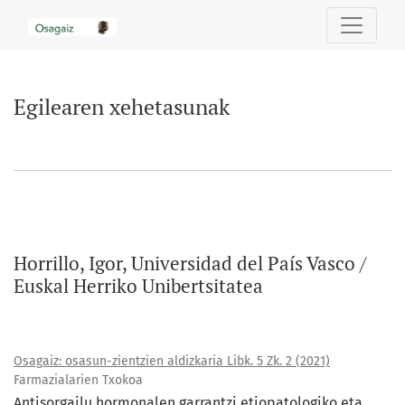
Egilearen xehetasunak
Egilearen xehetasunak
Horrillo, Igor, Universidad del Paí­s Vasco /
Euskal Herriko Unibertsitatea
Osagaiz: osasun-zientzien aldizkaria Libk. 5 Zk. 2 (2021)
Farmazialarien Txokoa
Antisorgailu hormonalen garrantzi etiopatologiko eta