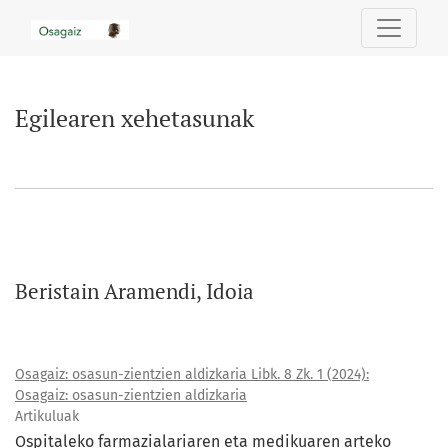
Egilearen xehetasunak
Egilearen xehetasunak
Beristain Aramendi, Idoia
Osagaiz: osasun-zientzien aldizkaria Libk. 8 Zk. 1 (2024):
Osagaiz: osasun-zientzien aldizkaria
Artikuluak
Ospitaleko farmazialariaren eta medikuaren arteko