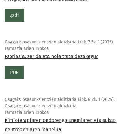
.pdf
Osagaiz: osasun-zientzien aldizkaria Libk. 7 Zk. 1 (2023)
Farmazialarien Txokoa
Psoriasia: zer da eta nola trata dezakegu?
PDF
Osagaiz: osasun-zientzien aldizkaria Libk. 8 Zk. 1 (2024):
Osagaiz: osasun-zientzien aldizkaria
Farmazialarien Txokoa
Kimioterapiaren ondorengo anemiaren eta sukar-
neutropeniaren maneiua