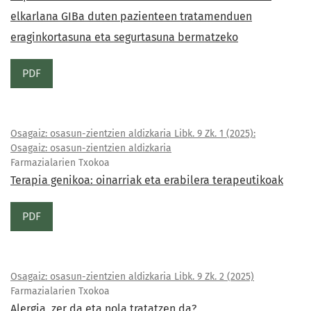
elkarlana GIBa duten pazienteen tratamenduen
eraginkortasuna eta segurtasuna bermatzeko
PDF
Osagaiz: osasun-zientzien aldizkaria Libk. 9 Zk. 1 (2025):
Osagaiz: osasun-zientzien aldizkaria
Farmazialarien Txokoa
Terapia genikoa: oinarriak eta erabilera terapeutikoak
PDF
Osagaiz: osasun-zientzien aldizkaria Libk. 9 Zk. 2 (2025)
Farmazialarien Txokoa
Alergia, zer da eta nola tratatzen da?