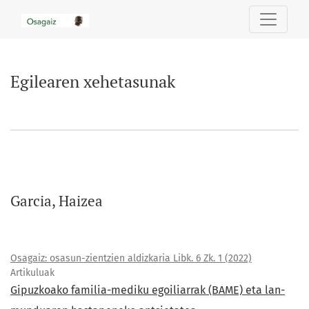
Egilearen xehetasunak
Egilearen xehetasunak
Garcia, Haizea
Osagaiz: osasun-zientzien aldizkaria Libk. 6 Zk. 1 (2022)
Artikuluak
Gipuzkoako familia-mediku egoiliarrak (BAME) eta lan-