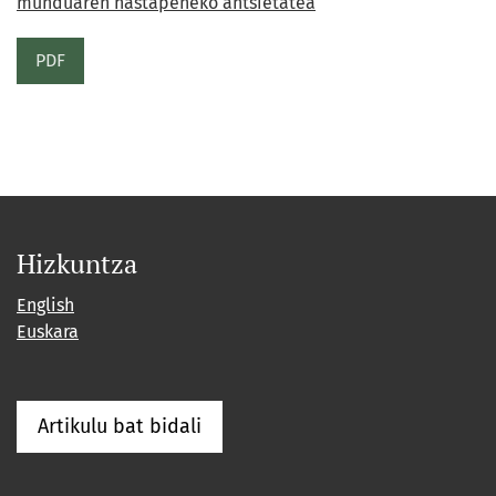
munduaren hastapeneko antsietatea
PDF
Hizkuntza
English
Euskara
Artikulu bat bidali