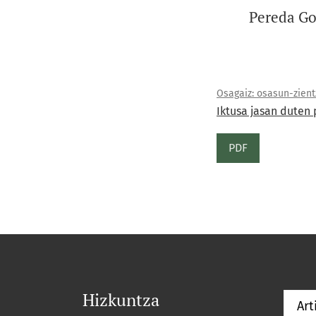
Pereda Go
Osagaiz: osasun-zientz
Iktusa jasan duten
PDF
Hizkuntza
Art