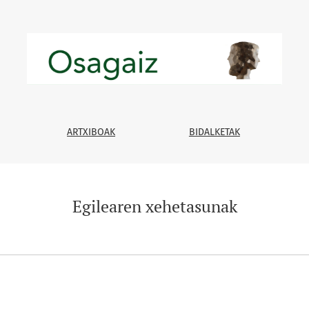
ARTXIBOAK
BIDALKETAK
Egilearen xehetasunak