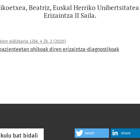
ikoetxea, Beatriz, Euskal Herriko Unibertsitate
Erizaintza II Saila.
ien aldizkaria Libk. 4 Zk. 2 (2020)
 pazienteetan ohikoak diren erizaintza-diagnostikoak
tweet
share
ikulu bat bidali