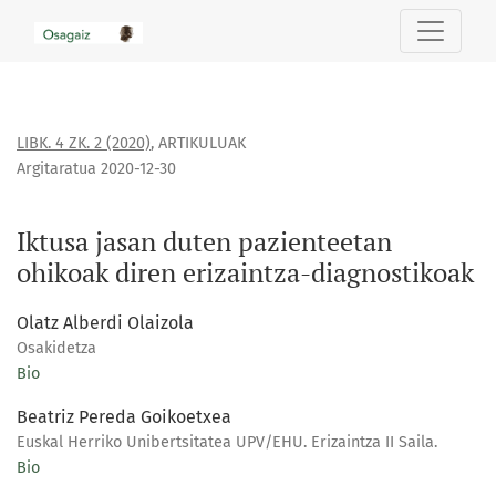
Iktusa jasan duten pazienteetan ohikoak diren erizaintza-d
LIBK. 4 ZK. 2 (2020)
,
ARTIKULUAK
Argitaratua 2020-12-30
Iktusa jasan duten pazienteetan
ohikoak diren erizaintza-diagnostikoak
Olatz Alberdi Olaizola
Osakidetza
Bio
Beatriz Pereda Goikoetxea
Euskal Herriko Unibertsitatea UPV/EHU. Erizaintza II Saila.
Bio