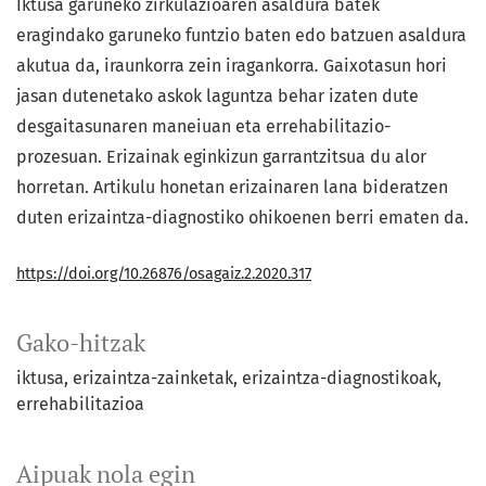
Iktusa garuneko zirkulazioaren asaldura batek
eragindako garuneko funtzio baten edo batzuen asaldura
akutua da, iraunkorra zein iragankorra
.
Gaixotasun hori
jasan dutenetako askok laguntza behar izaten dute
desgaitasunaren maneiuan eta errehabilitazio-
prozesuan. Erizainak eginkizun garrantzitsua du alor
horretan. Artikulu honetan erizainaren lana bideratzen
duten erizaintza-diagnostiko ohikoenen berri ematen da.
https://doi.org/10.26876/osagaiz.2.2020.317
Gako-hitzak
iktusa
erizaintza-zainketak
erizaintza-diagnostikoak
errehabilitazioa
Aipuak nola egin