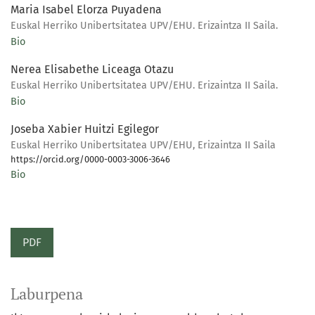
Maria Isabel Elorza Puyadena
Euskal Herriko Unibertsitatea UPV/EHU. Erizaintza II Saila.
Bio
Nerea Elisabethe Liceaga Otazu
Euskal Herriko Unibertsitatea UPV/EHU. Erizaintza II Saila.
Bio
Joseba Xabier Huitzi Egilegor
Euskal Herriko Unibertsitatea UPV/EHU, Erizaintza II Saila
https://orcid.org/0000-0003-3006-3646
Bio
PDF
Laburpena