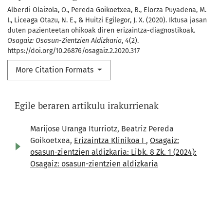
Alberdi Olaizola, O., Pereda Goikoetxea, B., Elorza Puyadena, M.
I., Liceaga Otazu, N. E., & Huitzi Egilegor, J. X. (2020). Iktusa jasan
duten pazienteetan ohikoak diren erizaintza-diagnostikoak.
Osagaiz: Osasun-Zientzien Aldizkaria
,
4
(2).
https://doi.org/10.26876/osagaiz.2.2020.317
More Citation Formats
Egile beraren artikulu irakurrienak
Marijose Uranga Iturriotz, Beatriz Pereda
Goikoetxea,
Erizaintza Klinikoa I
,
Osagaiz:
osasun-zientzien aldizkaria: Libk. 8 Zk. 1 (2024):
Osagaiz: osasun-zientzien aldizkaria