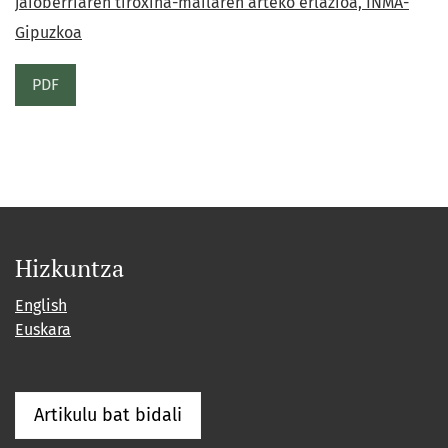
jaioberriaren tiroxina-mailaren arteko erlazioa, INMA-
Gipuzkoa
PDF
Hizkuntza
English
Euskara
Artikulu bat bidali