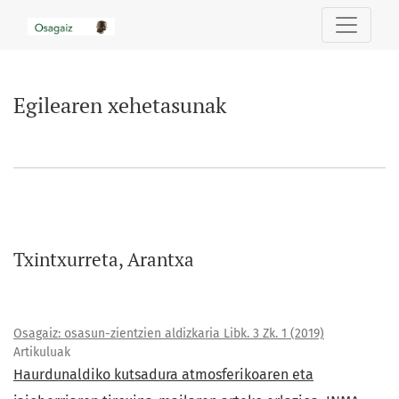
Egilearen xehetasunak
Egilearen xehetasunak
Txintxurreta, Arantxa
Osagaiz: osasun-zientzien aldizkaria Libk. 3 Zk. 1 (2019)
Artikuluak
Haurdunaldiko kutsadura atmosferikoaren eta