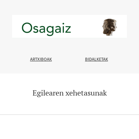
ARTXIBOAK
BIDALKETAK
Egilearen xehetasunak