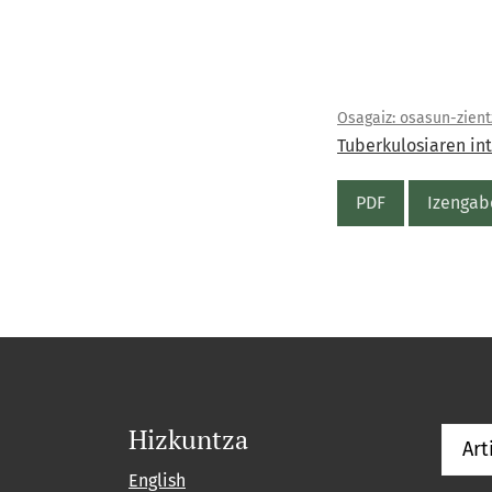
Osagaiz: osasun-zientz
Tuberkulosiaren in
PDF
Izengab
Hizkuntza
Art
English