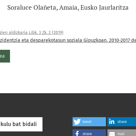
Soraluce Olañeta, Amaia, Eusko Jaurlaritza
ien aldizkaria Libk. 3 Zk. 2 (2019)
tzidentzia eta desparekotasun soziala Gipuzkoan, 2010-2017 d
ea
tweet
share
ikulu bat bidali
share
mail