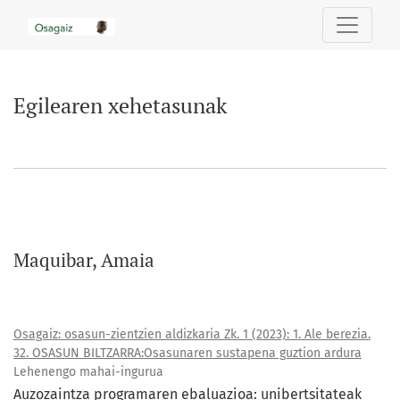
Egilearen xehetasunak
Egilearen xehetasunak
Maquibar, Amaia
Osagaiz: osasun-zientzien aldizkaria Zk. 1 (2023): 1. Ale berezia.
32. OSASUN BILTZARRA:Osasunaren sustapena guztion ardura
Lehenengo mahai-ingurua
Auzozaintza programaren ebaluazioa: unibertsitateak