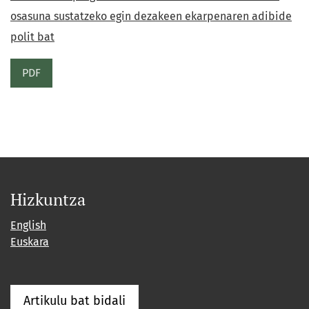
osasuna sustatzeko egin dezakeen ekarpenaren adibide
polit bat
PDF
Hizkuntza
English
Euskara
Artikulu bat bidali