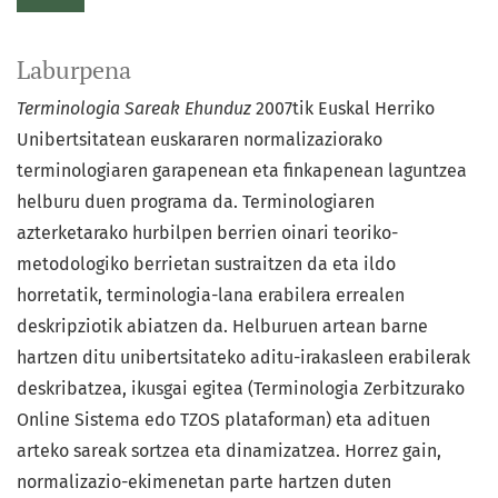
Laburpena
Terminologia Sareak Ehunduz
2007tik Euskal Herriko
Unibertsitatean euskararen normalizaziorako
terminologiaren garapenean eta finkapenean laguntzea
helburu duen programa da. Terminologiaren
azterketarako hurbilpen berrien oinari teoriko-
metodologiko berrietan sustraitzen da eta ildo
horretatik, terminologia-lana erabilera errealen
deskripziotik abiatzen da. Helburuen artean barne
hartzen ditu unibertsitateko aditu-irakasleen erabilerak
deskribatzea, ikusgai egitea (Terminologia Zerbitzurako
Online Sistema edo TZOS plataforman) eta adituen
arteko sareak sortzea eta dinamizatzea. Horrez gain,
normalizazio-ekimenetan parte hartzen duten