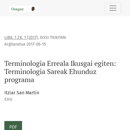
Terminologia Erreala Ikusgai egiten: Terminologia Sareak 
LIBK. 1 ZK. 1 (2017)
,
DOSI TXIKITAN
Argitaratua 2017-06-15
Terminologia Erreala Ikusgai egiten:
Terminologia Sareak Ehunduz
programa
Itziar San Martin
EHU
PDF