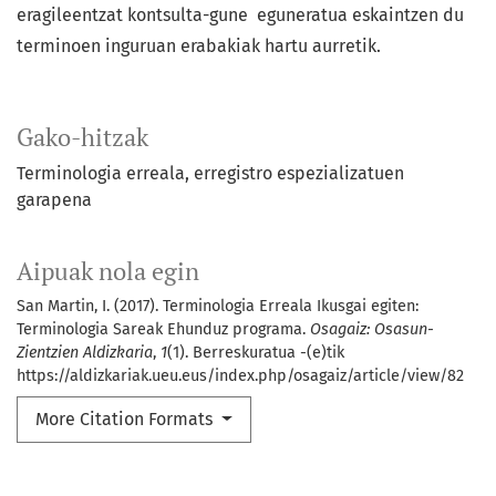
eragileentzat kontsulta-gune eguneratua eskaintzen du
terminoen inguruan erabakiak hartu aurretik.
Gako-hitzak
Terminologia erreala
erregistro espezializatuen
garapena
Aipuak nola egin
San Martin, I. (2017). Terminologia Erreala Ikusgai egiten:
Terminologia Sareak Ehunduz programa.
Osagaiz: Osasun-
Zientzien Aldizkaria
,
1
(1). Berreskuratua -(e)tik
https://aldizkariak.ueu.eus/index.php/osagaiz/article/view/82
More Citation Formats